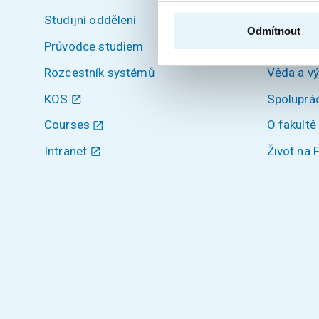
Studijní oddělení
Uchazeči
Odmítnout
Průvodce studiem
Studium
Rozcestník systémů
Věda a v
KOS
Spoluprá
Courses
O fakultě
Intranet
Život na 