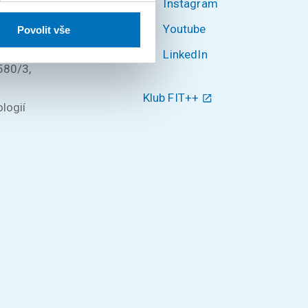
Instagram
Youtube
ké v
Povolit vše
LinkedIn
580/3,
Klub FIT++
logií