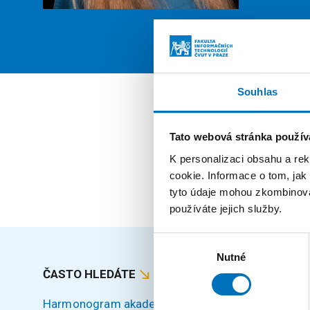
PROFIL
Souhlas
Pozi
Tato webová stránka použív
K personalizaci obsahu a re
zaměst
cookie. Informace o tom, jak
tyto údaje mohou zkombinovat
používáte jejich služby.
Výběr
Nutné
souhlasu
ČASTO HLEDÁTE
MAPA S
Harmonogram akademického roku
Úvod