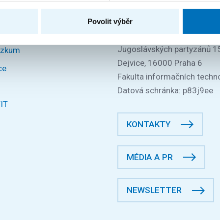
DIČ: CZ68407700
České vysoké učení technic
Povolit výběr
Praze
Jugoslávských partyzánů 1
ýzkum
Dejvice, 16000 Praha 6
ce
Fakulta informačních techno
Datová schránka: p83j9ee
FIT
KONTAKTY
MÉDIA A PR
NEWSLETTER