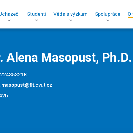
Uchazeči
Studenti
Věda a výzkum
Spolupráce
O 
. Alena Masopust, Ph.D.
224353218
a.masopust@fit.cvut.cz
42b