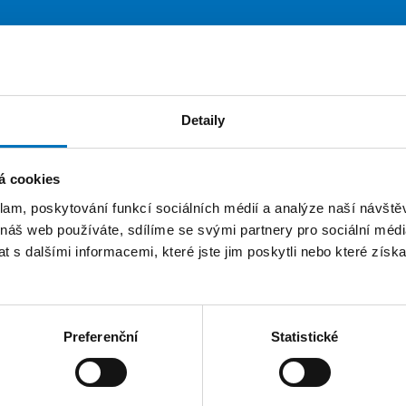
Projekty
Detaily
ce
á cookies
klam, poskytování funkcí sociálních médií a analýze naší návšt
nanec
Oddělení pro rozvoj
 náš web používáte, sdílíme se svými partnery pro sociální média
 s dalšími informacemi, které jste jim poskytli nebo které získa
Preferenční
Statistické
TRÁNEK
FAKTURAČNÍ ÚDAJE
IČO: 68407700