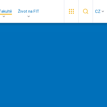
CZ
fakultě
Život na FIT