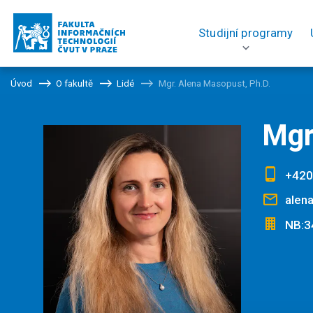
Studijní programy
Úvod
O fakultě
Lidé
Mgr. Alena Masopust, Ph.D.
Mgr
+420
alen
NB:3