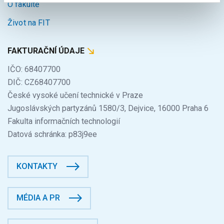
O fakultě
Život na FIT
FAKTURAČNÍ ÚDAJE
IČO: 68407700
DIČ: CZ68407700
České vysoké učení technické v Praze
Jugoslávských partyzánů 1580/3, Dejvice, 16000 Praha 6
Fakulta informačních technologií
Datová schránka: p83j9ee
KONTAKTY
MÉDIA A PR