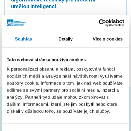
umělou inteligenci
PROGRAM
Studentská grantová soutěž ČVUT
PRACOVIŠTĚ
Souhlas
Detaily
Více o cookies
Katedra aplikované matematiky
ŘEŠITELÉ
prof. RNDr. Pavel Surynek, Ph.D.
Tato webová stránka používá cookies
K personalizaci obsahu a reklam, poskytování funkcí
sociálních médií a analýze naší návštěvnosti využíváme
soubory cookie. Informace o tom, jak náš web používáte,
sdílíme se svými partnery pro sociální média, inzerci a
analýzy. Partneři tyto údaje mohou zkombinovat s
dalšími informacemi, které jste jim poskytli nebo které
ČASTO HLEDÁTE
získali v důsledku toho, že používáte jejich služby.
Harmonogram akademického roku
Studijní oddělení