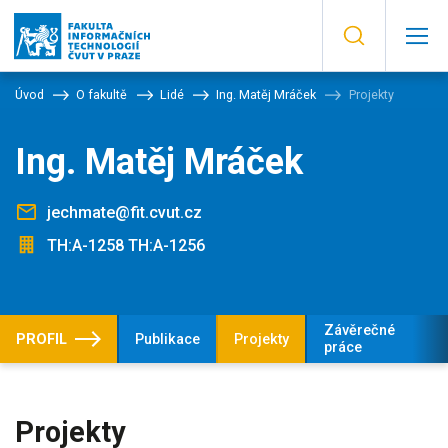
Úvod
O fakultě
Lidé
Ing. Matěj Mráček
Projekty
Ing. Matěj Mráček
jechmate@fit.cvut.cz
TH:A-1258 TH:A-1256
Závěrečné
PROFIL
Publikace
Projekty
práce
Projekty