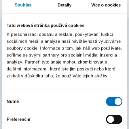
Souhlas
Detaily
Více o cookies
Tato webová stránka používá cookies
K personalizaci obsahu a reklam, poskytování funkcí
ČASTO HLEDÁTE
sociálních médií a analýze naší návštěvnosti využíváme
soubory cookie. Informace o tom, jak náš web používáte,
Harmonogram akademického roku
sdílíme se svými partnery pro sociální média, inzerci a
Studijní oddělení
analýzy. Partneři tyto údaje mohou zkombinovat s
dalšími informacemi, které jste jim poskytli nebo které
Průvodce studiem
získali v důsledku toho, že používáte jejich služby.
Rozcestník systémů
KOS
Výběr
Nutné
Courses
souhlasu
Intranet
Preferenční
MAPA STRÁNEK