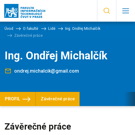
Úvod
O fakultě
Lidé
Ing. Ondřej Michalčík
Závěrečné práce
Ing. Ondřej Michalčík
ondrej.michalcik@gmail.com
PROFIL
Závěrečné práce
Závěrečné práce