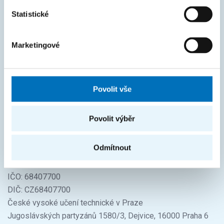
Statistické
Úvod
Uchazeči
Marketingové
Studium
Věda a výzkum
Povolit vše
Spolupráce
O fakultě
Povolit výběr
Život na FIT
Odmítnout
FAKTURAČNÍ ÚDAJE
IČO: 68407700
DIČ: CZ68407700
České vysoké učení technické v Praze
Jugoslávských partyzánů 1580/3, Dejvice, 16000 Praha 6