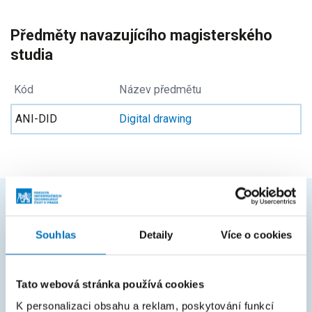
Předměty navazujícího magisterského
studia
Kód
Název předmětu
ANI-DID
Digital drawing
ČASTO HLEDÁTE
Souhlas
Detaily
Více o cookies
Harmonogram akademického roku
Studijní oddělení
Tato webová stránka používá cookies
Průvodce studiem
K personalizaci obsahu a reklam, poskytování funkcí