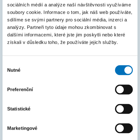
sociálních médií a analýze naší návštěvnosti využíváme
Rozcestník systémů
soubory cookie. Informace o tom, jak náš web používáte,
KOS
sdílíme se svými partnery pro sociální média, inzerci a
analýzy. Partneři tyto údaje mohou zkombinovat s
Courses
dalšími informacemi, které jste jim poskytli nebo které
Intranet
získali v důsledku toho, že používáte jejich služby.
MAPA STRÁNEK
Výběr
Nutné
souhlasu
Úvod
Uchazeči
Preferenční
Studium
Věda a výzkum
Statistické
Spolupráce
Marketingové
O fakultě