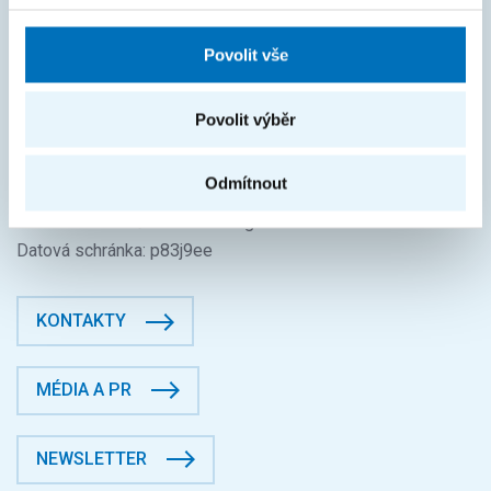
Život na FIT
Povolit vše
FAKTURAČNÍ ÚDAJE
IČO: 68407700
Povolit výběr
DIČ: CZ68407700
České vysoké učení technické v Praze
Odmítnout
Jugoslávských partyzánů 1580/3, Dejvice, 16000 Praha 6
Fakulta informačních technologií
Datová schránka: p83j9ee
KONTAKTY
MÉDIA A PR
NEWSLETTER