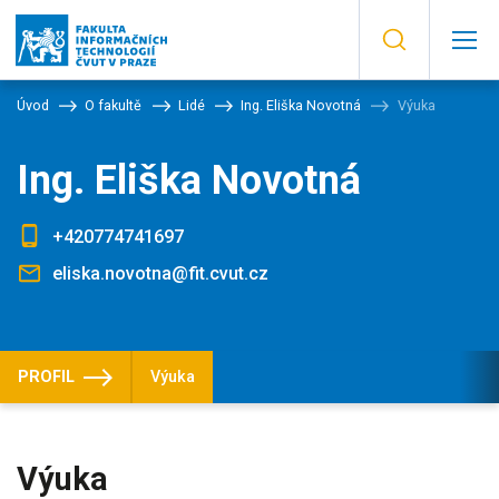
Úvod
O fakultě
Lidé
Ing. Eliška Novotná
Výuka
Ing. Eliška Novotná
+420774741697
eliska.novotna@fit.cvut.cz
PROFIL
Výuka
Výuka