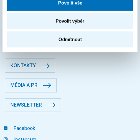
Povolit vše
IČO: 68407700
DIČ: CZ68407700
České vysoké učení technické v Praze
Povolit výběr
Jugoslávských partyzánů 1580/3, Dejvice, 16000 Praha 6
Fakulta informačních technologií
Odmítnout
Datová schránka: p83j9ee
KONTAKTY
MÉDIA A PR
NEWSLETTER
Facebook
Instagram