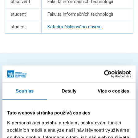
absolvent
Fakulta informačních technologií
student
Fakulta informačních technologií
student
Katedra číslicového návrhu
ČASTO HLEDÁTE
Harmonogram akademického roku
Souhlas
Detaily
Více o cookies
Studijní oddělení
Průvodce studiem
Tato webová stránka používá cookies
Rozcestník systémů
K personalizaci obsahu a reklam, poskytování funkcí
sociálních médií a analýze naší návštěvnosti využíváme
KOS
soubory cookie. Informace o tom, jak náš web používáte,