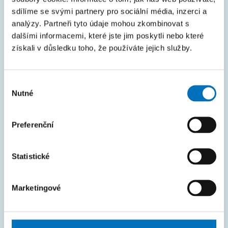
Courses
sdílíme se svými partnery pro sociální média, inzerci a
analýzy. Partneři tyto údaje mohou zkombinovat s
Intranet
dalšími informacemi, které jste jim poskytli nebo které
získali v důsledku toho, že používáte jejich služby.
MAPA STRÁNEK
Úvod
Výběr
Nutné
Uchazeči
souhlasu
Studium
Preferenční
Věda a výzkum
Spolupráce
Statistické
O fakultě
Marketingové
Život na FIT
FAKTURAČNÍ ÚDAJE