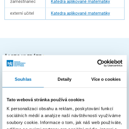
zaměstnanec
Katedra aplikované matematiky
externí učitel
Katedra aplikované matematiky
ČASTO HLEDÁTE
Harmonogram akademického roku
Souhlas
Detaily
Více o cookies
Studijní oddělení
Průvodce studiem
Tato webová stránka používá cookies
Rozcestník systémů
K personalizaci obsahu a reklam, poskytování funkcí
KOS
sociálních médií a analýze naší návštěvnosti využíváme
Courses
soubory cookie. Informace o tom, jak náš web používáte,