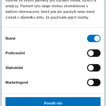
sdílíme se svými partnery pro sociální média, inzerci a
Intranet
analýzy. Partneři tyto údaje mohou zkombinovat s
dalšími informacemi, které jste jim poskytli nebo které
MAPA STRÁNEK
získali v důsledku toho, že používáte jejich služby.
Úvod
Výběr
Uchazeči
Nutné
souhlasu
Studium
Věda a výzkum
Preferenční
Spolupráce
Statistické
O fakultě
Život na FIT
Marketingové
FAKTURAČNÍ ÚDAJE
IČO: 68407700
Povolit vše
DIČ: CZ68407700