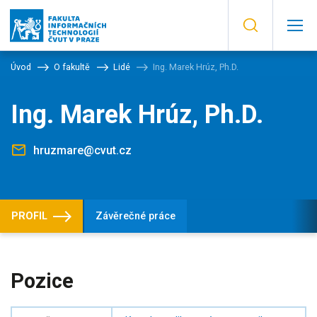
Úvod
O fakultě
Lidé
Ing. Marek Hrúz, Ph.D.
Ing. Marek Hrúz, Ph.D.
hruzmare@cvut.cz
PROFIL
Závěrečné práce
Pozice