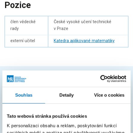
Pozice
člen vědecké
České vysoké učení technické
rady
v Praze
externí učitel
Katedra aplikované matematiky
ČASTO HLEDÁTE
Souhlas
Detaily
Více o cookies
Harmonogram akademického roku
Studijní oddělení
Tato webová stránka používá cookies
Průvodce studiem
K personalizaci obsahu a reklam, poskytování funkcí
Rozcestník systémů
sociálních médií a analýze naší návštěvnosti využíváme