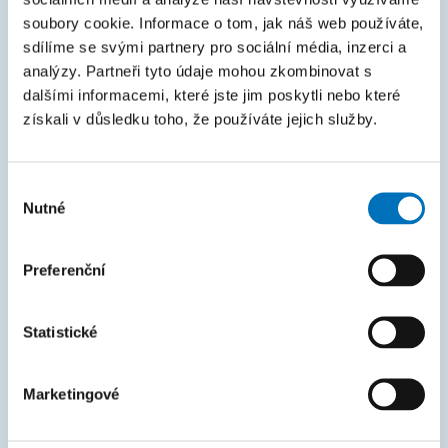
soubory cookie. Informace o tom, jak náš web používáte,
KOS
sdílíme se svými partnery pro sociální média, inzerci a
Courses
analýzy. Partneři tyto údaje mohou zkombinovat s
dalšími informacemi, které jste jim poskytli nebo které
Intranet
získali v důsledku toho, že používáte jejich služby.
MAPA STRÁNEK
Výběr
Úvod
Nutné
souhlasu
Uchazeči
Preferenční
Studium
Věda a výzkum
Statistické
Spolupráce
O fakultě
Marketingové
Život na FIT