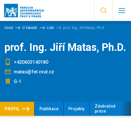
Úvod
O fakultě
Lidé
prof. Ing. Jiří Matas, Ph.D.
prof. Ing. Jiří Matas, Ph.D.
+420603140180
matas@fel.cvut.cz
G-1
Závěrečné
PROFIL
Publikace
Projekty
práce