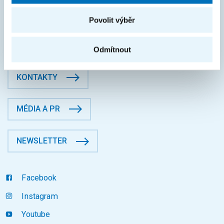
České vysoké učení technické v Praze
Jugoslávských partyzánů 1580/3, Dejvice, 16000 Praha 6
Povolit výběr
Fakulta informačních technologií
Datová schránka: p83j9ee
Odmítnout
KONTAKTY
MÉDIA A PR
NEWSLETTER
Facebook
Instagram
Youtube