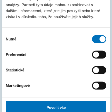
analýzy. Partneři tyto údaje mohou zkombinovat s
dalšími informacemi, které jste jim poskytli nebo které
MAPA STRÁNEK
získali v důsledku toho, že používáte jejich služby.
Úvod
Uchazeči
Výběr
Nutné
souhlasu
Studium
Věda a výzkum
Preferenční
Spolupráce
O fakultě
Statistické
Život na FIT
Marketingové
FAKTURAČNÍ ÚDAJE
IČO: 68407700
Povolit vše
DIČ: CZ68407700