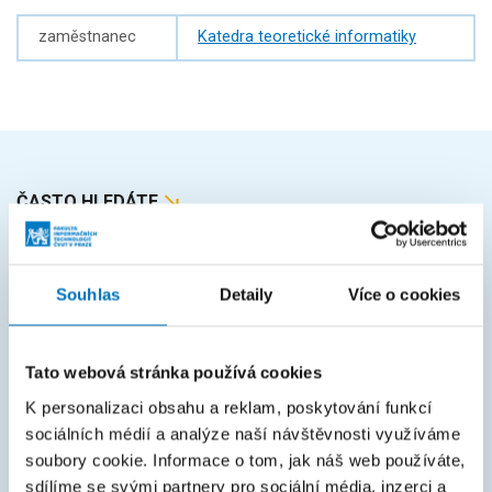
zaměstnanec
Katedra teoretické informatiky
ČASTO HLEDÁTE
Harmonogram akademického roku
Studijní oddělení
Souhlas
Detaily
Více o cookies
Průvodce studiem
Rozcestník systémů
Tato webová stránka používá cookies
K personalizaci obsahu a reklam, poskytování funkcí
KOS
sociálních médií a analýze naší návštěvnosti využíváme
Courses
soubory cookie. Informace o tom, jak náš web používáte,
sdílíme se svými partnery pro sociální média, inzerci a
Intranet