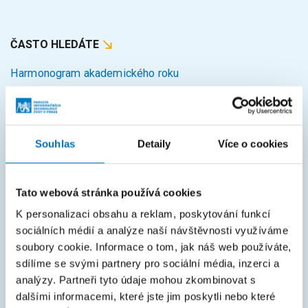
ČASTO HLEDÁTE
Harmonogram akademického roku
Studijní oddělení
Průvodce studiem
Souhlas
Detaily
Více o cookies
Rozcestník systémů
KOS
Tato webová stránka používá cookies
Courses
K personalizaci obsahu a reklam, poskytování funkcí
Intranet
sociálních médií a analýze naší návštěvnosti využíváme
soubory cookie. Informace o tom, jak náš web používáte,
MAPA STRÁNEK
sdílíme se svými partnery pro sociální média, inzerci a
analýzy. Partneři tyto údaje mohou zkombinovat s
Úvod
dalšími informacemi, které jste jim poskytli nebo které