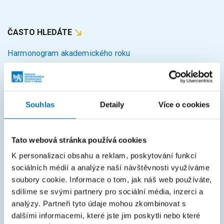
ČASTO HLEDÁTE
Harmonogram akademického roku
Studijní oddělení
Průvodce studiem
Souhlas
Detaily
Více o cookies
Rozcestník systémů
KOS
Tato webová stránka používá cookies
Courses
K personalizaci obsahu a reklam, poskytování funkcí
Intranet
sociálních médií a analýze naší návštěvnosti využíváme
soubory cookie. Informace o tom, jak náš web používáte,
MAPA STRÁNEK
sdílíme se svými partnery pro sociální média, inzerci a
analýzy. Partneři tyto údaje mohou zkombinovat s
Úvod
dalšími informacemi, které jste jim poskytli nebo které