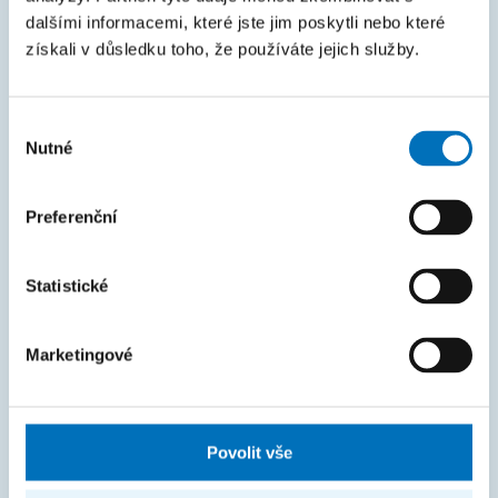
MAPA STRÁNEK
dalšími informacemi, které jste jim poskytli nebo které
získali v důsledku toho, že používáte jejich služby.
Úvod
Uchazeči
Výběr
Studium
Nutné
souhlasu
Věda a výzkum
Preferenční
Spolupráce
O fakultě
Statistické
Život na FIT
Marketingové
FAKTURAČNÍ ÚDAJE
IČO: 68407700
DIČ: CZ68407700
Povolit vše
České vysoké učení technické v Praze
Jugoslávských partyzánů 1580/3, Dejvice, 16000 Praha 6