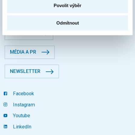
Povolit výběr
Fakulta informačních technologií
Datová schránka: p83j9ee
Odmítnout
KONTAKTY
MÉDIA A PR
NEWSLETTER
Facebook
Instagram
Youtube
LinkedIn