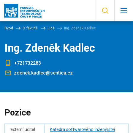
Úvod
O fakultě
Lidé
Ing. Zdeněk Kadlec
Ing. Zdeněk Kadlec
+721732283
zdenek.kadlec@sentica.cz
Pozice
externí učitel
Katedra softwarového inženýrství