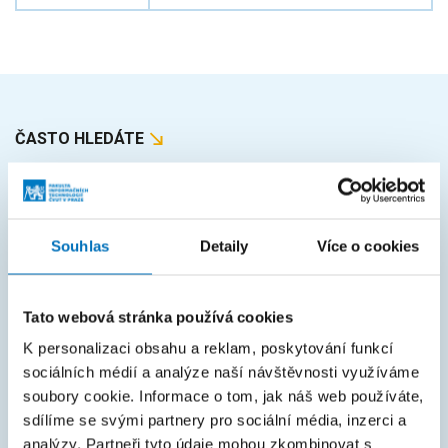
ČASTO HLEDÁTE
Harmonogram akademického roku
Studijní oddělení
Souhlas
Detaily
Více o cookies
Průvodce studiem
Rozcestník systémů
Tato webová stránka používá cookies
KOS
K personalizaci obsahu a reklam, poskytování funkcí
Courses
sociálních médií a analýze naší návštěvnosti využíváme
soubory cookie. Informace o tom, jak náš web používáte,
Intranet
sdílíme se svými partnery pro sociální média, inzerci a
analýzy. Partneři tyto údaje mohou zkombinovat s