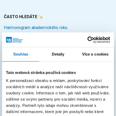
ČASTO HLEDÁTE
Harmonogram akademického roku
Studijní oddělení
Průvodce studiem
Souhlas
Detaily
Více o cookies
Rozcestník systémů
KOS
Tato webová stránka používá cookies
Courses
K personalizaci obsahu a reklam, poskytování funkcí
Intranet
sociálních médií a analýze naší návštěvnosti využíváme
soubory cookie. Informace o tom, jak náš web používáte,
MAPA STRÁNEK
sdílíme se svými partnery pro sociální média, inzerci a
analýzy. Partneři tyto údaje mohou zkombinovat s
Úvod
dalšími informacemi, které jste jim poskytli nebo které