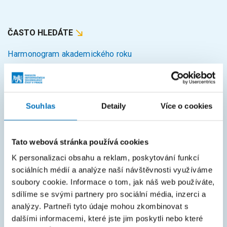
ČASTO HLEDÁTE
Harmonogram akademického roku
Studijní oddělení
Průvodce studiem
Souhlas
Detaily
Více o cookies
Rozcestník systémů
KOS
Tato webová stránka používá cookies
Courses
K personalizaci obsahu a reklam, poskytování funkcí
Intranet
sociálních médií a analýze naší návštěvnosti využíváme
soubory cookie. Informace o tom, jak náš web používáte,
MAPA STRÁNEK
sdílíme se svými partnery pro sociální média, inzerci a
analýzy. Partneři tyto údaje mohou zkombinovat s
Úvod
dalšími informacemi, které jste jim poskytli nebo které