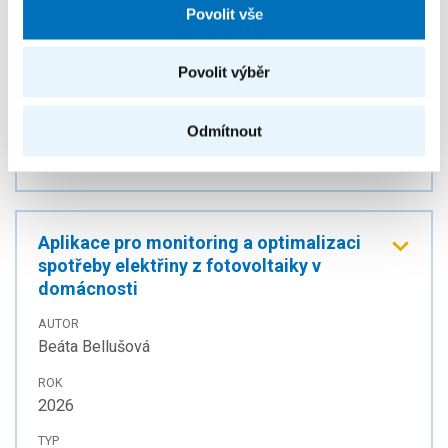
Povolit vše
AUTOR
Vojtěch Doležal
Povolit výběr
ROK
2023
Odmítnout
TYP
Bakalářská práce
Aplikace pro monitoring a optimalizaci
spotřeby elektřiny z fotovoltaiky v
domácnosti
AUTOR
Beáta Bellušová
ROK
2026
TYP