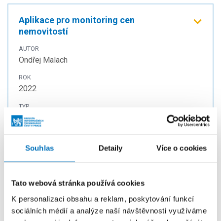
Aplikace pro monitoring cen
nemovitostí
AUTOR
Ondřej Malach
ROK
2022
TYP
Bakalářská práce
Souhlas
Detaily
Více o cookies
Systém pro správu herních komunit
AUTOR
Tato webová stránka používá cookies
František Hrdý
K personalizaci obsahu a reklam, poskytování funkcí
ROK
sociálních médií a analýze naší návštěvnosti využíváme
2025