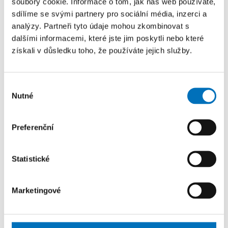
soubory cookie. Informace o tom, jak náš web používáte,
sdílíme se svými partnery pro sociální média, inzerci a
TYP
analýzy. Partneři tyto údaje mohou zkombinovat s
Bakalářská práce
dalšími informacemi, které jste jim poskytli nebo které
získali v důsledku toho, že používáte jejich služby.
API pro získávání informací o
společnosti pro ERP systémy
Výběr
Nutné
souhlasu
AUTOR
Maksim Hryntsevich
Preferenční
ROK
2025
Statistické
TYP
Bakalářská práce
Marketingové
RDF editor plugin pro nástroj OpenPonk