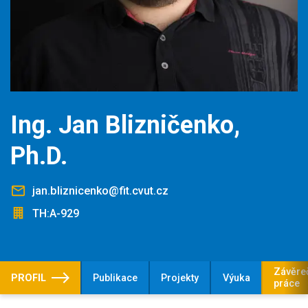
Ing. Jan Blizničenko,
Ph.D.
jan.bliznicenko@fit.cvut.cz
TH:A-929
Závěre
PROFIL
Publikace
Projekty
Výuka
práce