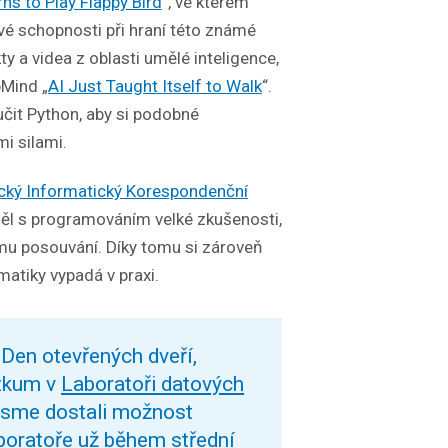
rns to Play Flappy Bird
“, ve kterém
vé schopnosti při hraní této známé
ty a videa z oblasti umělé inteligence,
Mind „
AI Just Taught Itself to Walk
“.
učit Python, aby si podobné
mi silami.
ácký Informatický Korespondenční
měl s programováním velké zkušenosti,
ímu posouvání. Díky tomu si zároveň
matiky vypadá v praxi.
 Den otevřených dveří,
ýzkum v
Laboratoři datových
jsme dostali možnost
aboratoře už během střední