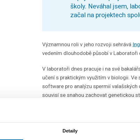
školy. Neváhal jsem, lab
začal na projektech spol
Významnou roli v jeho rozvoji sehrává
Ing
vedením dlouhodobě působí v Laboratoři
V laboratoři dnes pracuje i na své bakalář
učení s praktickým využitím v biologii. Ve 
software pro analýzu spermií valašských
souvisí se snahou zachovat genetickou st
vzácného plemene. Jeho software má pom
spermatických dávek ještě před zmražením 
jejich kvalitu po rozmražení.
Detaily
Vedle výzkumných projektů se věnoval i 