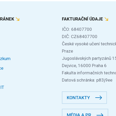
TRÁNEK
FAKTURAČNÍ ÚDAJE
IČO: 68407700
DIČ: CZ68407700
České vysoké učení technic
Praze
Jugoslávských partyzánů 1
ýzkum
Dejvice, 16000 Praha 6
ce
Fakulta informačních techno
Datová schránka: p83j9ee
FIT
KONTAKTY
MÉDIA A PR