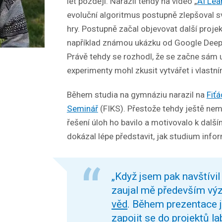
let později. Narazil tehdy na video „
AI Lea
evoluční algoritmus postupně zlepšoval s
hry. Postupně začal objevovat další projek
například známou ukázku od Google Deep
Právě tehdy se rozhodl, že se začne sám 
experimenty mohl zkusit vytvářet i vlastní
Během studia na gymnáziu narazil na
Fiť
Seminář
(FIKS). Přestože tehdy ještě ne
řešení úloh ho bavilo a motivovalo k dalš
dokázal lépe představit, jak studium infor
„Když jsem pak navštívil
zaujal mě především v
věd
. Během prezentace 
zapojit se do projektů l