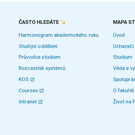
ČASTO HLEDÁTE
MAPA S
Harmonogram akademického roku
Úvod
Studijní oddělení
Uchazeči
Průvodce studiem
Studium
Rozcestník systémů
Věda a v
KOS
Spoluprá
Courses
O fakultě
Intranet
Život na 