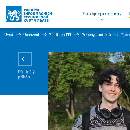
Studijní programy
Úvod
Uchazeči
Pojďte na FIT
Příběhy studentů
Tade
Předešlý
příběh