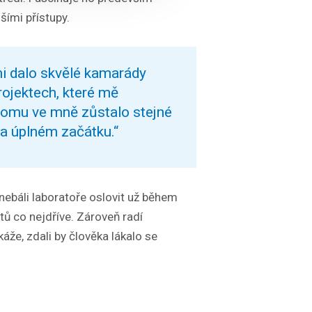
ími přístupy.
i dalo skvělé kamarády
rojektech, které mě
 tomu ve mně zůstalo stejné
na úplném začátku.“
ebáli laboratoře oslovit už během
ktů co nejdříve. Zároveň radí
káže, zdali by člověka lákalo se