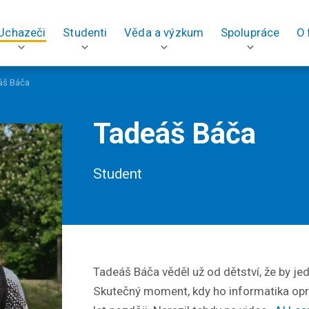
Uchazeči
Studenti
Věda a výzkum
Spolupráce
O 
áš Báča
Tadeáš Báča
Student
Tadeáš Báča věděl už od dětství, že by jed
Skutečný moment, kdy ho informatika oprav