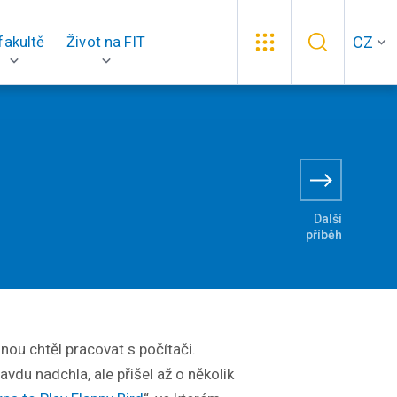
CZ
fakultě
Život na FIT
Další
příběh
nou chtěl pracovat s počítači.
du nadchla, ale přišel až o několik