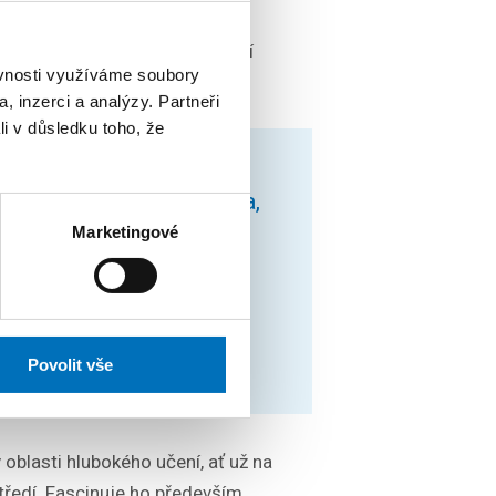
d na samořídicím autě nebo AI
ných projektech ho nejvíce baví
ěvnosti využíváme soubory
dají nečekané strategie.
, inzerci a analýzy. Partneři
li v důsledku toho, že
 inteligence nějaký
ž se danou úlohu učí sama,
 strategie, které je
Marketingové
klad při trénování
ám najednou auto samo
ého pruhu, i když
 silnice.”
Povolit vše
oblasti hlubokého učení, ať už na
ředí. Fascinuje ho především