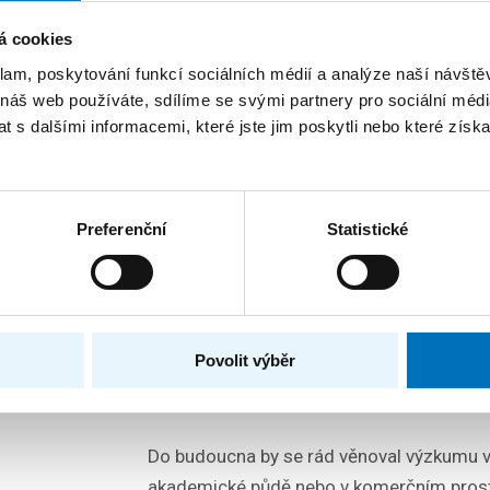
jeho první setkání s AI. Pracoval napříkla
á cookies
protivníkovi do piškvorek. Právě na podob
klam, poskytování funkcí sociálních médií a analýze naší návšt
možnost sledovat, jak si modely samy hle
 náš web používáte, sdílíme se svými partnery pro sociální média
 s dalšími informacemi, které jste jim poskytli nebo které získa
„Baví mě, když má umělá
zajímavý výstup. Jeliko
může si vymyslet zvláštní
Preferenční
Statistické
zábavné pozorovat. Napří
samořídícího auta se n
začalo zařazovat do prav
startovalo vždy uprostřed
Povolit výběr
Do budoucna by se rád věnoval výzkumu v 
akademické půdě nebo v komerčním prost