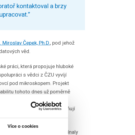
oratoř kontaktoval a brzy
upracovat.”
. Miroslav Čepek, Ph.D.
, pod jehož
 datových věd.
ské práci, která propojuje hluboké
spolupráci s vědci z ČZU vyvíjí
 ovcí pod mikroskopem. Projekt
abilitu tohoto dnes už poměrně
oci přesně analyzovat kvalitu
a odhalit faktory, které ovlivňují
Více o cookies
experimentům, které mu připomínaly