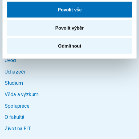
KOS
Povolit vše
Courses
Povolit výběr
Intranet
Odmítnout
MAPA STRÁNEK
Úvod
Uchazeči
Studium
Věda a výzkum
Spolupráce
O fakultě
Život na FIT