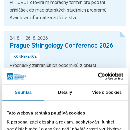
FIT ČVUT otevírá mimořádný termín pro podání
přihlášek do magisterských studijních programů
Kvantová informatika a Učitelství...
24. 8. – 26. 8. 2026
Prague Stringology Conference 2026
KONFERENCE
Přednášky zahraničních odborníků z oblasti
stringologie a dalších příbuzných témat si můžete
přijít poslechnout na mezinárodní...
Souhlas
Detaily
Více o cookies
26. 8. – 27. 8. 2026
Summer Stringmasters 2026
Tato webová stránka používá cookies
KONFERENCE
K personalizaci obsahu a reklam, poskytování funkcí
StringMasters sdružuje výzkumné pracovníky v oblasti
sociálních médií a analýze naší návštěvnosti využíváme