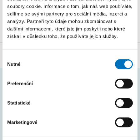
řetězcových algoritmů na všech úrovních (starší,
soubory cookie. Informace o tom, jak náš web používáte,
sdílíme se svými partnery pro sociální média, inzerci a
mladší a zejména...
analýzy. Partneři tyto údaje mohou zkombinovat s
dalšími informacemi, které jste jim poskytli nebo které
získali v důsledku toho, že používáte jejich služby.
Za obsah stránky zodpovídá:
Bc. Veronika Dvořáková
Výběr
Nutné
souhlasu
Preferenční
ČASTO HLEDÁTE
Harmonogram akademického roku
Statistické
Studijní oddělení
Marketingové
Průvodce studiem
Rozcestník systémů