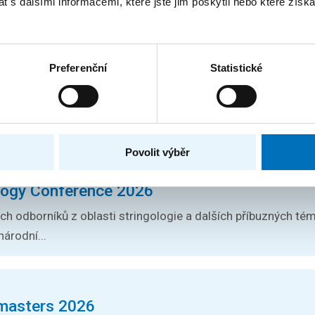
 s dalšími informacemi, které jste jim poskytli nebo které získa
n přijímacího řízení: Kvantová
Preferenční
Statistické
čitelství informatiky pro SŠ
ořádný termín pro podání přihlášek do magisterských stud
 Učitelství...
Povolit výběr
logy Conference 2026
h odborníků z oblasti stringologie a dalších příbuzných téma
árodní...
masters 2026