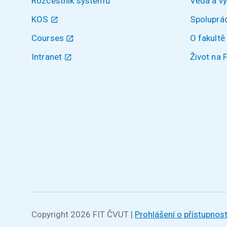
Rozcestník systémů
Věda a v
KOS
Spoluprá
Courses
O fakultě
Intranet
Život na 
Copyright 2026 FIT ČVUT
|
Prohlášení o přístupnost