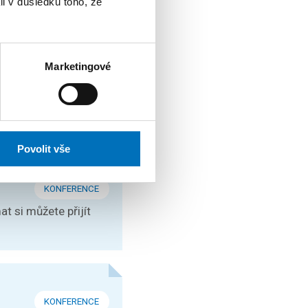
li v důsledku toho, že
PRO UCHAZEČE
Marketingové
ijních programů
Povolit vše
KONFERENCE
t si můžete přijít
KONFERENCE