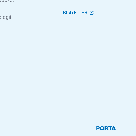
Klub FIT++
logií