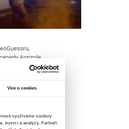
 GeoGuessru,
cepady, konzole,
hill s kamarády
Více o cookies
ěvnosti využíváme soubory
, inzerci a analýzy. Partneři