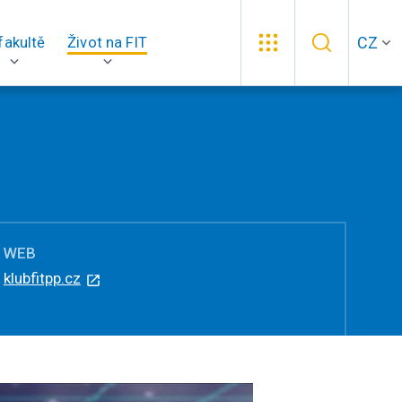
CZ
fakultě
Život na FIT
WEB
klubfitpp.cz