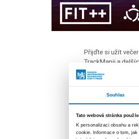
Přijďte si užít več
TrackManii a dalšíc
deskovky, volanty a 
u jídla a pití.
Souhlas
WEB AKCE
Tato webová stránka použív
K personalizaci obsahu a re
cookie. Informace o tom, jak
Další událost