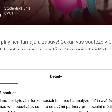
er plný her, turnajů a zábavy! Čekají vás soutěže v
h hrách s cenami pro vítěze. Vyzkoušejte VR, dan
Factorio a Minecraft servery, nebo si jen užijte c
Detaily
á cookies
klam, poskytování funkcí sociálních médií a analýze naší návšt
 náš web používáte, sdílíme se svými partnery pro sociální média
i