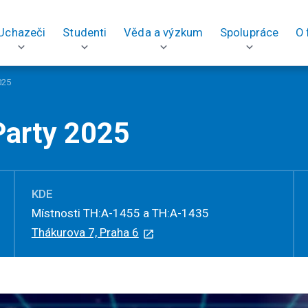
Uchazeči
Studenti
Věda a výzkum
Spolupráce
O 
025
Party 2025
KDE
Místnosti TH:A-1455 a TH:A-1435
Thákurova 7, Praha 6