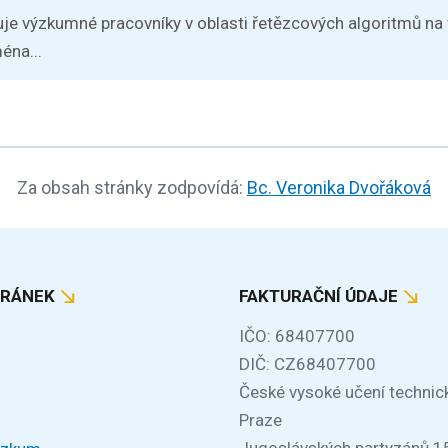
je výzkumné pracovníky v oblasti řetězcových algoritmů na
éna...
Za obsah stránky zodpovídá:
Bc. Veronika Dvořáková
TRÁNEK
FAKTURAČNÍ ÚDAJE
IČO: 68407700
DIČ: CZ68407700
České vysoké učení technic
Praze
Jugoslávských partyzánů 1