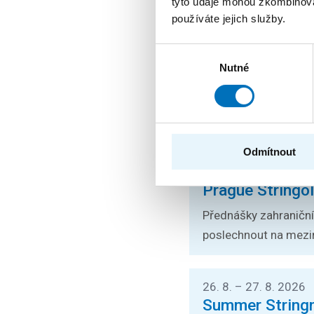
tyto údaje mohou zkombinovat
používáte jejich služby.
1. 6. – 14. 8. 2026
Výběr
Mimořádný termí
Nutné
souhlasu
informatika a U
FIT ČVUT otevírá mim
Kvantová informatika a
Odmítnout
24. 8. – 26. 8. 2026
Prague Stringo
Přednášky zahraničníc
poslechnout na mezin
26. 8. – 27. 8. 2026
Summer String