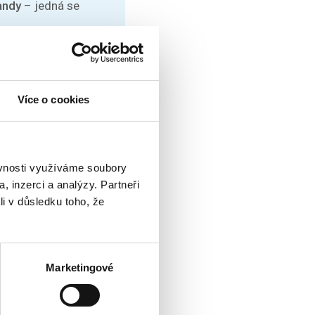
andy
– jedná se
Více o cookies
ěvnosti využíváme soubory
ována jako
, inzerci a analýzy. Partneři
mových prací
li v důsledku toho, že
 (od léta 2025).
 přihlášení je do
Marketingové
g Professionals.
y.