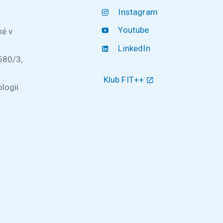
Instagram
Youtube
ké v
LinkedIn
580/3,
Klub FIT++
logií