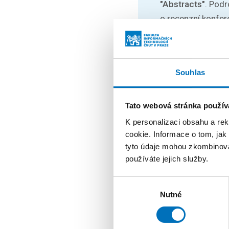
"Abstracts"
. Pod
o recenzní konfer
Souhlas
Student P
Tato webová stránka použív
K personalizaci obsahu a re
Součástí konferen
cookie. Informace o tom, jak
studentská poster
tyto údaje mohou zkombinovat
z oblasti vestavn
používáte jejich služby.
Podrobnosti o tom
22. června.
Výběr
Nutné
souhlasu
Posterovou sekci 
Vítězové budou o