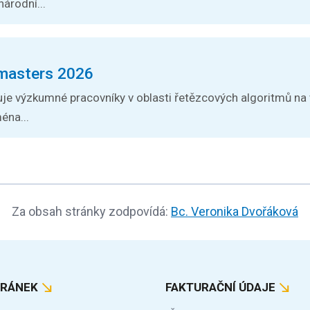
árodní...
masters 2026
je výzkumné pracovníky v oblasti řetězcových algoritmů na
éna...
Za obsah stránky zodpovídá:
Bc. Veronika Dvořáková
TRÁNEK
FAKTURAČNÍ ÚDAJE