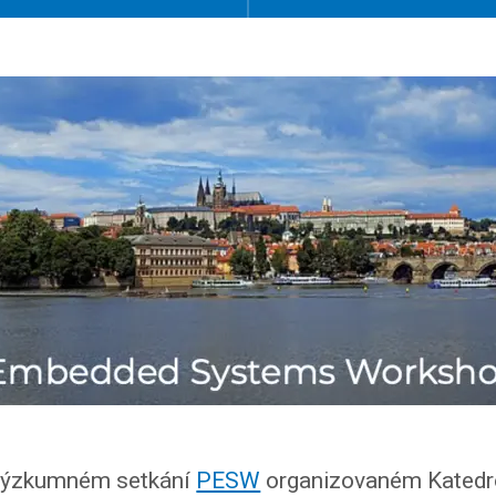
výzkumném setkání
PESW
organizovaném Katedro