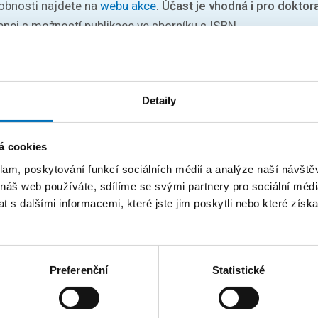
robnosti najdete na
webu akce
.
Účast je vhodná i pro doktor
enci s možností publikace ve sborníku s ISBN.
Detaily
oster Session
á cookies
klam, poskytování funkcí sociálních médií a analýze naší návšt
ce PESW je také soutěž závěrečných prací, která je organiz
 náš web používáte, sdílíme se svými partnery pro sociální média
ová sekce. Zúčastnit se mohou autoři bakalářských a diplo
 s dalšími informacemi, které jste jim poskytli nebo které získa
ých systémů, které byly obhájeny v tomto nebo minulém roce
, jak se aktivně zúčastnit, najdete na
webu akce
.
Termín pro
Preferenční
Statistické
pořádá IEEE Student Branch na ČVUT ve spojení s IEEE Youn
dměněni hodnotnými cenami věnovanými IEEE YP a sponzor