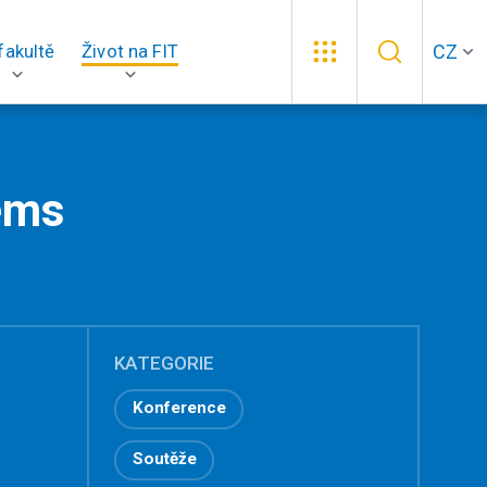
CZ
fakultě
Život na FIT
ems
KATEGORIE
Konference
Soutěže