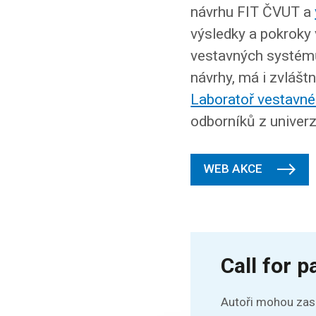
návrhu FIT ČVUT a
výsledky a pokroky 
vestavných systémů
návrhy, má i zvláš
Laboratoř vestavné
odborníků z univerzi
WEB AKCE
Call for p
Autoři mohou zasí