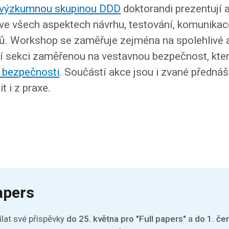
výzkumnou skupinou DDD
doktorandi prezentují a
ve všech aspektech návrhu, testování, komunikace
. Workshop se zaměřuje zejména na spolehlivé 
tní sekci zaměřenou na vestavnou bezpečnost, kte
 bezpečnosti
. Součástí akce jsou i zvané předn
t i z praxe.
apers
lat své příspěvky
do 25. května pro "Full papers"
a
do 1. če