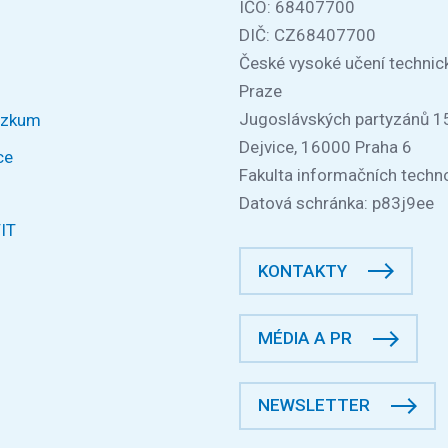
IČO: 68407700
DIČ: CZ68407700
České vysoké učení technic
Praze
Jugoslávských partyzánů 1
ýzkum
Dejvice, 16000 Praha 6
ce
Fakulta informačních techno
Datová schránka: p83j9ee
FIT
KONTAKTY
MÉDIA A PR
NEWSLETTER