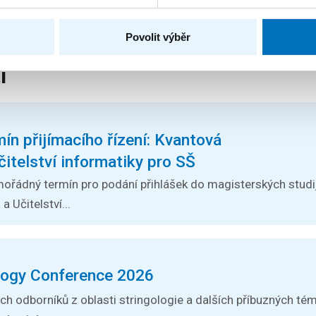
Povolit výběr
i
n přijímacího řízení: Kvantová
čitelství informatiky pro SŠ
ořádný termín pro podání přihlášek do magisterských stud
 Učitelství...
logy Conference 2026
h odborníků z oblasti stringologie a dalších příbuzných téma