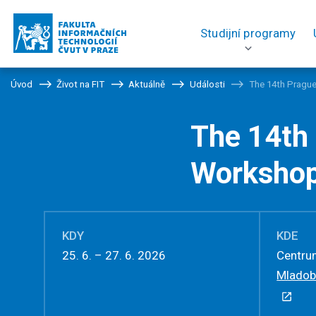
Studijní programy
Úvod
Život na FIT
Aktuálně
Události
The 14th Prag
The 14th
Worksho
KDY
KDE
25. 6. – 27. 6. 2026
Centru
Mladob