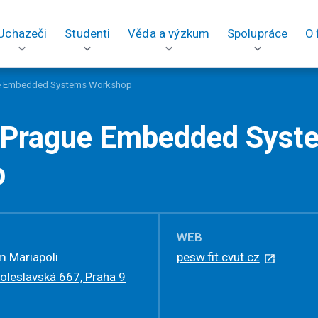
Uchazeči
Studenti
Věda a výzkum
Spolupráce
O 
ue Embedded Systems Workshop
 Prague Embedded Syst
p
WEB
m Mariapoli
pesw.fit.cvut.cz
oleslavská 667, Praha 9