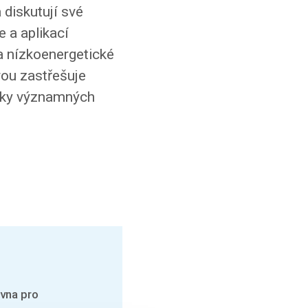
 diskutují své
 a aplikací
a nízkoenergetické
rou zastřešuje
ášky významných
rvna pro