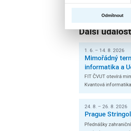
Odmítnout
Další událost
1. 6. – 14. 8. 2026
Mimořádný termí
informatika a U
FIT ČVUT otevírá mim
Kvantová informatika a
24. 8. – 26. 8. 2026
Prague Stringo
Přednášky zahraničníc