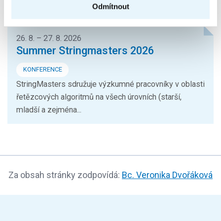
přijít poslechnout na mezinárodní...
Odmítnout
26. 8. – 27. 8. 2026
Summer Stringmasters 2026
KONFERENCE
StringMasters sdružuje výzkumné pracovníky v oblasti
řetězcových algoritmů na všech úrovních (starší,
mladší a zejména...
Za obsah stránky zodpovídá:
Bc. Veronika Dvořáková