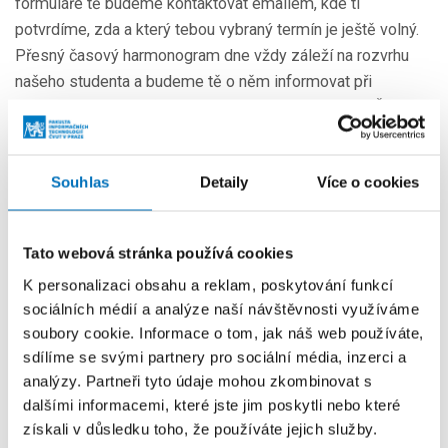
formuláře tě budeme kontaktovat emailem, kde ti
potvrdíme, zda a který tebou vybraný termín je ještě volný.
Přesný časový harmonogram dne vždy záleží na rozvrhu
našeho studenta a budeme tě o něm informovat při
potvrzení, včetně informace v kolik hodin se na FIT ČVUT
potkáte. Předáme ti i přímo kontakt na našeho studenta.
Souhlas
Detaily
Více o cookies
Tato webová stránka používá cookies
K personalizaci obsahu a reklam, poskytování funkcí
Tato aktivita vznikla v rámci projektu ČVUT_IMPULS, reg. č.
sociálních médií a analýze naší návštěvnosti využíváme
CZ.02.02.XX/00/23_022/0008858, který je spolufinancován
soubory cookie. Informace o tom, jak náš web používáte,
Evropskou unií.
sdílíme se svými partnery pro sociální média, inzerci a
analýzy. Partneři tyto údaje mohou zkombinovat s
dalšími informacemi, které jste jim poskytli nebo které
Další události
získali v důsledku toho, že používáte jejich služby.