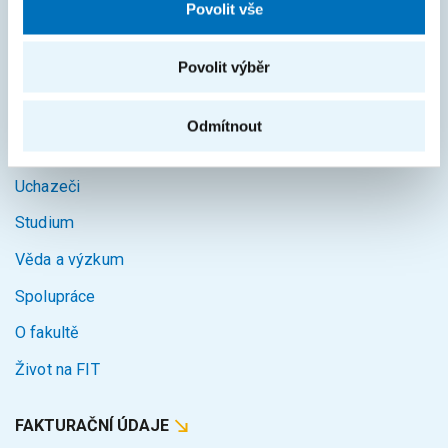
Povolit vše
Courses
Intranet
Povolit výběr
MAPA STRÁNEK
Odmítnout
Úvod
Uchazeči
Studium
Věda a výzkum
Spolupráce
O fakultě
Život na FIT
FAKTURAČNÍ ÚDAJE