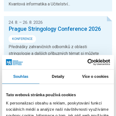
Kvantová informatika a Učitelství...
24. 8. – 26. 8. 2026
Prague Stringology Conference 2026
KONFERENCE
Přednášky zahraničních odborníků z oblasti
stringologie a dalších příbuzných témat si můžete
přijít poslechnout na mezinárodní...
Souhlas
Detaily
Více o cookies
26. 8. – 27. 8. 2026
Summer Stringmasters 2026
Tato webová stránka používá cookies
KONFERENCE
StringMasters sdružuje výzkumné pracovníky v oblasti
K personalizaci obsahu a reklam, poskytování funkcí
sociálních médií a analýze naší návštěvnosti využíváme
řetězcových algoritmů na všech úrovních (starší,
soubory cookie. Informace o tom, jak náš web používáte,