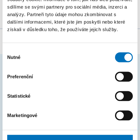
mladší a zejména...
sdílíme se svými partnery pro sociální média, inzerci a
analýzy. Partneři tyto údaje mohou zkombinovat s
dalšími informacemi, které jste jim poskytli nebo které
získali v důsledku toho, že používáte jejich služby.
Za obsah stránky zodpovídá:
Bc. Veronika Dvořáková
Výběr
Nutné
souhlasu
ČASTO HLEDÁTE
Preferenční
Harmonogram akademického roku
Statistické
Studijní oddělení
Průvodce studiem
Marketingové
Rozcestník systémů
KOS