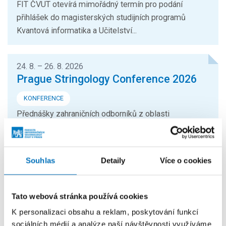
FIT ČVUT otevírá mimořádný termín pro podání
přihlášek do magisterských studijních programů
Kvantová informatika a Učitelství...
24. 8. – 26. 8. 2026
Prague Stringology Conference 2026
KONFERENCE
Přednášky zahraničních odborníků z oblasti
stringologie a dalších příbuzných témat si můžete
přijít poslechnout na mezinárodní...
Souhlas
Detaily
Více o cookies
26. 8. – 27. 8. 2026
Summer Stringmasters 2026
Tato webová stránka používá cookies
KONFERENCE
K personalizaci obsahu a reklam, poskytování funkcí
StringMasters sdružuje výzkumné pracovníky v oblasti
sociálních médií a analýze naší návštěvnosti využíváme