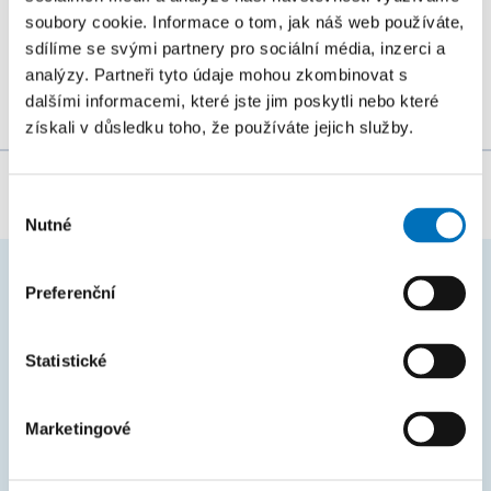
řetězcových algoritmů na všech úrovních (starší,
soubory cookie. Informace o tom, jak náš web používáte,
sdílíme se svými partnery pro sociální média, inzerci a
mladší a zejména...
analýzy. Partneři tyto údaje mohou zkombinovat s
dalšími informacemi, které jste jim poskytli nebo které
získali v důsledku toho, že používáte jejich služby.
Za obsah stránky zodpovídá:
Bc. Veronika Dvořáková
Výběr
Nutné
souhlasu
Preferenční
ČASTO HLEDÁTE
Harmonogram akademického roku
Statistické
Studijní oddělení
Marketingové
Průvodce studiem
Rozcestník systémů