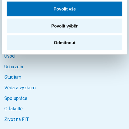
KOS
Povolit vše
Courses
Povolit výběr
Intranet
Odmítnout
MAPA STRÁNEK
Úvod
Uchazeči
Studium
Věda a výzkum
Spolupráce
O fakultě
Život na FIT