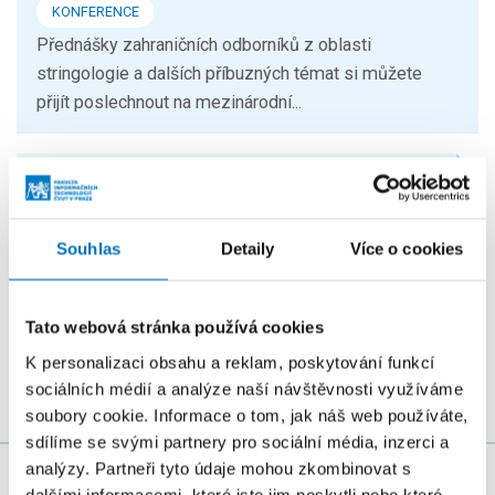
KONFERENCE
Přednášky zahraničních odborníků z oblasti
stringologie a dalších příbuzných témat si můžete
přijít poslechnout na mezinárodní...
26. 8. – 27. 8. 2026
Summer Stringmasters 2026
Souhlas
Detaily
Více o cookies
KONFERENCE
StringMasters sdružuje výzkumné pracovníky v oblasti
řetězcových algoritmů na všech úrovních (starší,
Tato webová stránka používá cookies
mladší a zejména...
K personalizaci obsahu a reklam, poskytování funkcí
sociálních médií a analýze naší návštěvnosti využíváme
soubory cookie. Informace o tom, jak náš web používáte,
sdílíme se svými partnery pro sociální média, inzerci a
analýzy. Partneři tyto údaje mohou zkombinovat s
Za obsah stránky zodpovídá:
Bc. Veronika Dvořáková
dalšími informacemi, které jste jim poskytli nebo které