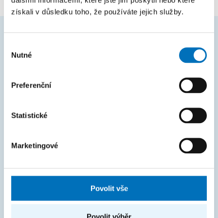
získali v důsledku toho, že používáte jejich služby.
Výběr
ČASTO HLEDÁTE
Nutné
souhlasu
Harmonogram akademického roku
Preferenční
Studijní oddělení
Průvodce studiem
Statistické
Rozcestník systémů
KOS
Marketingové
Courses
Intranet
Povolit vše
MAPA STRÁNEK
Povolit výběr