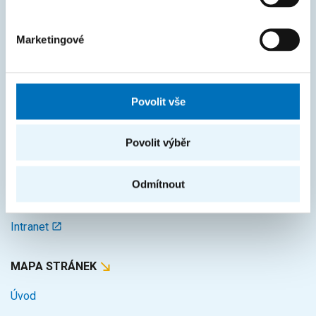
Marketingové
ČASTO HLEDÁTE
Harmonogram akademického roku
Studijní oddělení
Povolit vše
Průvodce studiem
Povolit výběr
Rozcestník systémů
KOS
Odmítnout
Courses
Intranet
MAPA STRÁNEK
Úvod