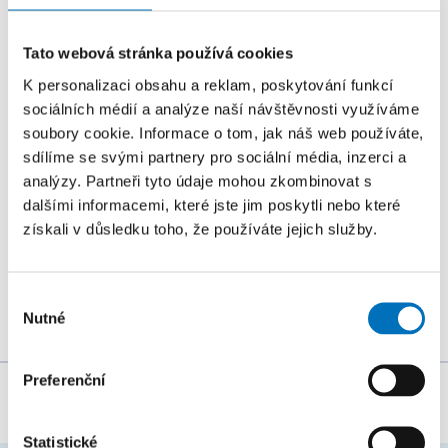
Přednášky zahraničních odborníků z oblasti
stringologie a dalších příbuzných témat si můžete
Tato webová stránka používá cookies
přijít poslechnout na mezinárodní...
K personalizaci obsahu a reklam, poskytování funkcí
sociálních médií a analýze naší návštěvnosti využíváme
26. 8. – 27. 8. 2026
soubory cookie. Informace o tom, jak náš web používáte,
Summer Stringmasters 2026
sdílíme se svými partnery pro sociální média, inzerci a
analýzy. Partneři tyto údaje mohou zkombinovat s
KONFERENCE
dalšími informacemi, které jste jim poskytli nebo které
StringMasters sdružuje výzkumné pracovníky v oblasti
získali v důsledku toho, že používáte jejich služby.
řetězcových algoritmů na všech úrovních (starší,
mladší a zejména...
Výběr
Nutné
souhlasu
Preferenční
Za obsah stránky zodpovídá:
Bc. Veronika Dvořáková
Statistické