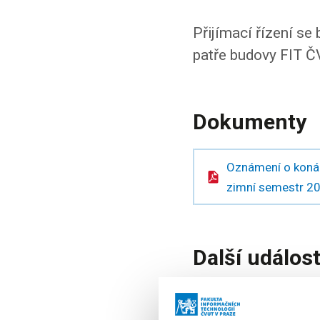
Přijímací řízení se
patře budovy FIT Č
Dokumenty
Oznámení o konán
zimní semestr 
Další událost
1. 6. – 14. 8. 2026