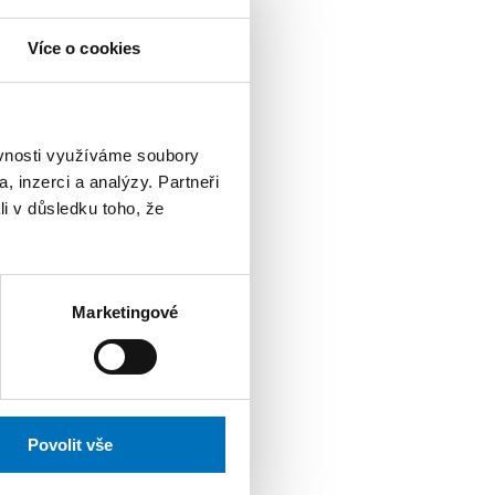
PRO UCHAZEČE
Více o cookies
ijních programů
ěvnosti využíváme soubory
, inzerci a analýzy. Partneři
li v důsledku toho, že
KONFERENCE
t si můžete přijít
Marketingové
KONFERENCE
 všech úrovních
Povolit vše