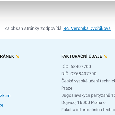
Za obsah stránky zodpovídá:
Bc. Veronika Dvořáková
TRÁNEK
FAKTURAČNÍ ÚDAJE
IČO: 68407700
DIČ: CZ68407700
České vysoké učení technic
Praze
Jugoslávských partyzánů 1
ýzkum
Dejvice, 16000 Praha 6
ce
Fakulta informačních techno