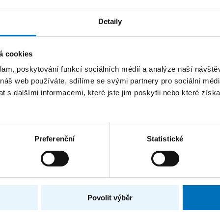
n přijímacího řízení: Kvantová
čitelství informatiky pro SŠ
Detaily
ořádný termín pro podání přihlášek do magisterských stud
 Učitelství...
á cookies
klam, poskytování funkcí sociálních médií a analýze naší návšt
 náš web používáte, sdílíme se svými partnery pro sociální média
 s dalšími informacemi, které jste jim poskytli nebo které získa
logy Conference 2026
h odborníků z oblasti stringologie a dalších příbuzných téma
árodní...
Preferenční
Statistické
masters 2026
je výzkumné pracovníky v oblasti řetězcových algoritmů na
Povolit výběr
éna...