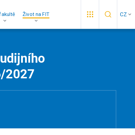
CZ
fakultě
Život na FIT
tudijního
6/2027