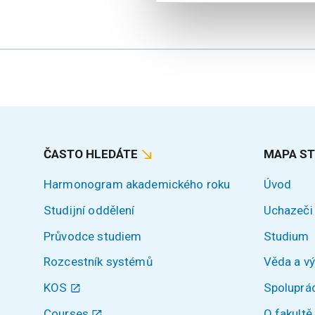
ČASTO HLEDÁTE
MAPA S
Harmonogram akademického roku
Úvod
Studijní oddělení
Uchazeči
Průvodce studiem
Studium
Rozcestník systémů
Věda a v
KOS
Spoluprá
Courses
O fakultě