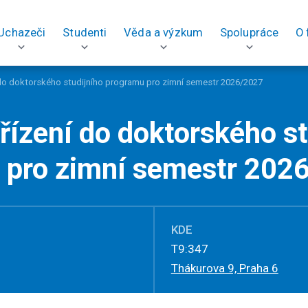
Uchazeči
Studenti
Věda a výzkum
Spolupráce
O 
í do doktorského studijního programu pro zimní semestr 2026/2027
 řízení do doktorského s
 pro zimní semestr 202
KDE
T9:347
Thákurova 9, Praha 6