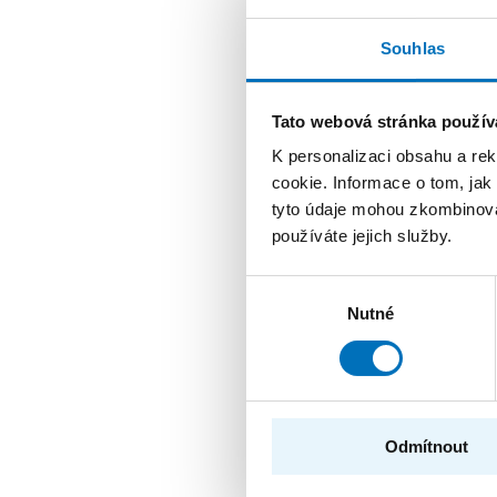
Mimořádný termí
informatika a U
Souhlas
FIT ČVUT otevírá mim
Kvantová informatika a
Tato webová stránka použív
K personalizaci obsahu a re
cookie. Informace o tom, jak
24. 8. – 26. 8. 2026
tyto údaje mohou zkombinovat
Prague Stringo
používáte jejich služby.
Přednášky zahraničníc
poslechnout na mezin
Výběr
Nutné
souhlasu
26. 8. – 27. 8. 2026
Summer String
StringMasters sdružu
Odmítnout
(starší, mladší a zejm