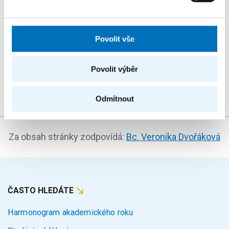
Summer Stringmasters 2026
KONFERENCE
Povolit vše
StringMasters sdružuje výzkumné pracovníky v oblasti
řetězcových algoritmů na všech úrovních (starší,
Povolit výběr
mladší a zejména...
Odmítnout
Za obsah stránky zodpovídá:
Bc. Veronika Dvořáková
ČASTO HLEDÁTE
Harmonogram akademického roku