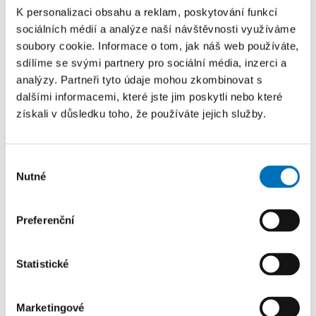
Kvantová informatika a Učitelství
K personalizaci obsahu a reklam, poskytování funkcí
informatiky pro SŠ
sociálních médií a analýze naší návštěvnosti využíváme
soubory cookie. Informace o tom, jak náš web používáte,
PRO UCHAZEČE
sdílíme se svými partnery pro sociální média, inzerci a
FIT ČVUT otevírá mimořádný termín pro podání
analýzy. Partneři tyto údaje mohou zkombinovat s
přihlášek do magisterských studijních programů
dalšími informacemi, které jste jim poskytli nebo které
Kvantová informatika a Učitelství...
získali v důsledku toho, že používáte jejich služby.
24. 8. – 26. 8. 2026
Výběr
Prague Stringology Conference 2026
Nutné
souhlasu
KONFERENCE
Preferenční
Přednášky zahraničních odborníků z oblasti
stringologie a dalších příbuzných témat si můžete
přijít poslechnout na mezinárodní...
Statistické
Marketingové
26. 8. – 27. 8. 2026