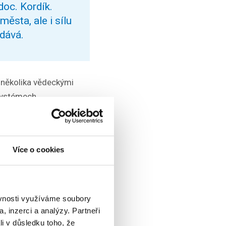
doc. Kordík.
ěsta, ale i sílu
odává.
 několika vědeckými
systémech,
 spravedlivému
se zajímavým
vycházejícím
Více o cookies
 příspěvků se
ěvnosti využíváme soubory
ež zdvojnásobil
, inzerci a analýzy. Partneři
 Dr. rer. nat.
li v důsledku toho, že