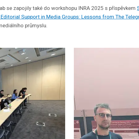
b se zapojily také do workshopu INRA 2025 s příspěvkem
 Editorial Support in Media Groups: Lessons from The Teleg
mediálního průmyslu.