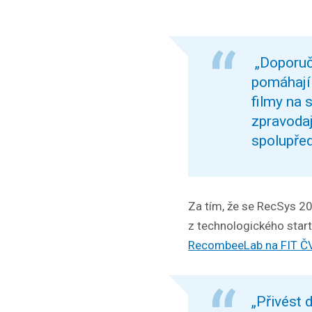
„Doporučo
pomáhají 
filmy na 
zpravodaj
spolupře
Za tím, že se RecSys 2
z technologického star
RecombeeLab na FIT Č
„Přivést 