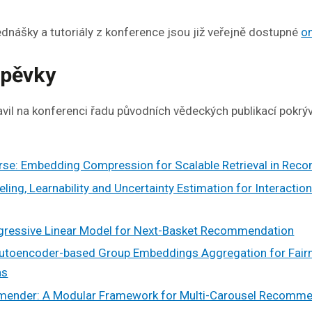
dnášky a tutoriály z konference jsou již veřejně dostupné
on
spěvky
il na konferenci řadu původních vědeckých publikací pokrýv
arse: Embedding Compression for Scalable Retrieval in R
eling, Learnability and Uncertainty Estimation for Interactio
gressive Linear Model for Next-Basket Recommendation
utoencoder-based Group Embeddings Aggregation for Fair
ns
mender: A Modular Framework for Multi-Carousel Recomm