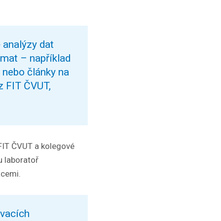
 analýzy dat
ímat – například
 nebo články na
 z FIT ČVUT,
 FIT ČVUT a kolegové
u laboratoř
acemi.
ovacích