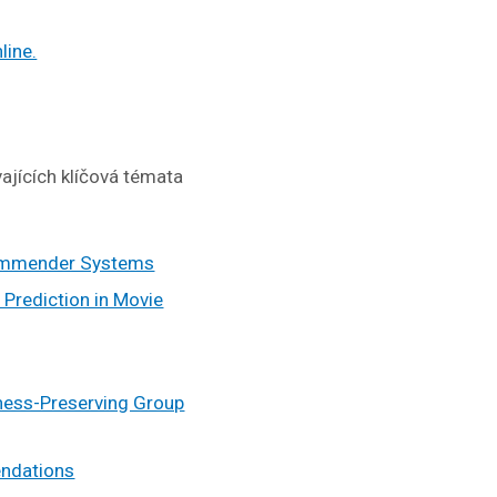
line.
ajících klíčová témata
ecommender Systems
n Prediction in Movie
ness-Preserving Group
endations