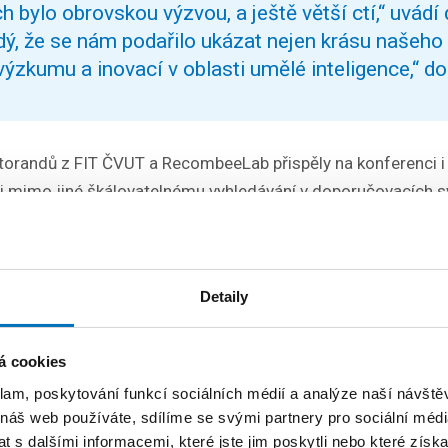
 bylo obrovskou výzvou, a ještě větší ctí,“ uvádí 
ý, že se nám podařilo ukázat nejen krásu našeho m
ýzkumu a inovací v oblasti umělé inteligence,“ d
orandů z FIT ČVUT a RecombeeLab přispěly na konferenci i
 mimo jiné škálovatelnému vyhledávání v doporučovacích 
delování a odhadu nejistoty, predikci nákupních košíků či
ání. Vedle toho se zapojily také do workshopu INRA 2025 
na segmentově orientovanou analytiku pro mediální domy, 
Detaily
í deníku The Telegraph.
á cookies
025 v Praze dosáhl historického milníku – počet
klam, poskytování funkcí sociálních médií a analýze naší návšt
ové části programu oproti minulým rokům více n
 náš web používáte, sdílíme se svými partnery pro sociální média
ec nejvyšší za celou dobu konání konference,“ uvádí
 s dalšími informacemi, které jste jim poskytli nebo které získa