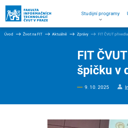
Studijní programy
Úvod
Život na FIT
Aktuálně
Zprávy
FIT ČVUT přivedl
FIT ČVUT 
špičku v
9. 10. 2025
I