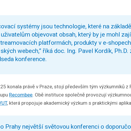
vací systémy jsou technologie, které na základě
uživatelům objevovat obsah, který by je mohl zaj
streamovacích platformách, produkty v e-shopech
ských webech,” říká doc. Ing. Pavel Kordík, Ph.D.
dseda konference.
025 konala právě v Praze, stojí především tým výzkumníků z
tupu
Recombee
. Obě instituce společně provozují výzkumno
VUT
, která propojuje akademický výzkum s praktickými aplik
do Prahy největší světovou konferenci o doporuč