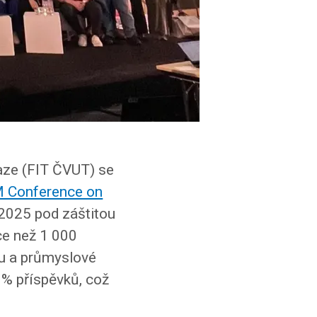
aze (FIT ČVUT) se
 Conference on
 2025 pod záštitou
ce než 1 000
mu a průmyslové
 % příspěvků, což