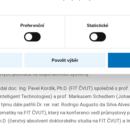
ugusto da Silva Alves. „Silné propojení akademi
aného výzkumu v oblasti doporučovacích systémů
eeLab jdeme správnou cestou a poskytujeme na
Preferenční
Statistické
příležitosti k růstu,“ doplňuje.
mpozií, které byly součástí konference, vystoupili i odborní
Povolit výběr
pMind, kteří diskutovali například o škálování inference ve
tových počítačů na doporučovací systémy.
al doc. Ing. Pavel Kordík, Ph.D. (FIT ČVUT) společně s prof.
Intelligent Technologies) a prof. Markusem Schedlem (Johan
týmu dále patřili Dr. rer. nat. Rodrigo Augusto da Silva Alve
matiky na FIT ČVUT), který na konferenci vedl průmyslový p
h.D. (čerstvý absolvent doktorského studia na FIT ČVUT) a In