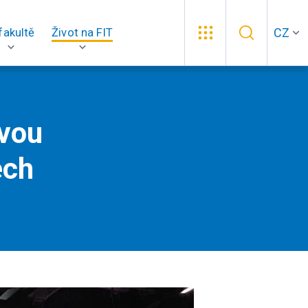
CZ
fakultě
Život na FIT
ovou
ech