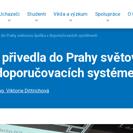
Uchazeči
Studenti
Věda a výzkum
Spolupráce
O 
a do Prahy světovou špičku v doporučovacích systémech
přivedla do Prahy svět
 doporučovacích systém
ng. Viktorie Dittrichová