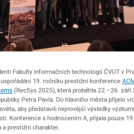
enti Fakulty informačních technologií ČVUT v Pr
 uspořádání 19. ročníku prestižní konference
ACM
tems
(RecSys 2025), která proběhla 22.–26. září
publiky Petra Pavla. Do hlavního města přijelo ví
světa, aby představili nejnovější výsledky výzku
asti. Konference s hodnocením A, přijala pouze 19
u a prestižní charakter.