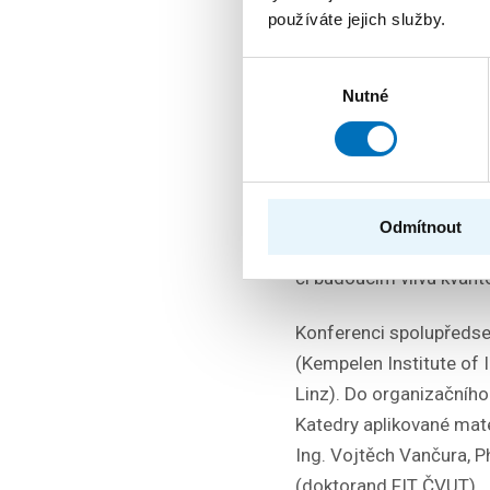
Rodrigo A
používáte jejich služby.
a aplikov
Výběr
v Recomb
Nutné
souhlasu
jedinečné 
V rámci průmyslových sy
Odmítnout
firem včetně Google Dee
či budoucím vlivu kvan
Konferenci spolupředsed
(Kempelen Institute of 
Linz). Do organizačního 
Katedry aplikované mate
Ing. Vojtěch Vančura, P
(doktorand FIT ČVUT).