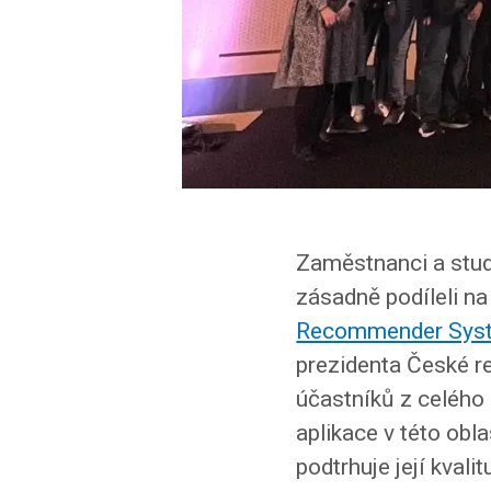
Zaměstnanci a stud
zásadně podíleli na
Recommender Sys
prezidenta České re
účastníků z celého 
aplikace v této obl
podtrhuje její kvalit