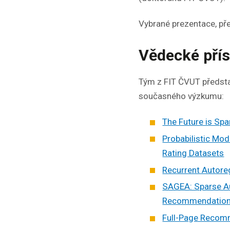
Vybrané prezentace, pře
Vědecké pří
Tým z FIT ČVUT představ
současného výzkumu:
The Future is Sp
Probabilistic Mod
Rating Datasets
Recurrent Autore
SAGEA: Sparse A
Recommendatio
Full-Page Recom