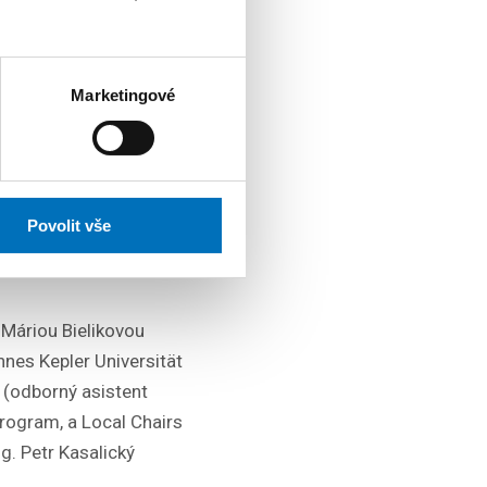
ckého
 potvrzuje, že
šim studentům
Marketingové
ci z předních světových
Povolit vše
lkých jazykových modelů
 Máriou Bielikovou
nes Kepler Universität
s (odborný asistent
rogram, a Local Chairs
g. Petr Kasalický