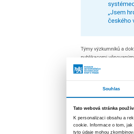
systémech
„Jsem hrd
českého v
Týmy výzkumníků a dokt
publikacemi věnovanými
pravděpodobnostnímu mo
skupinovému doporučov
příspěvkem zaměřeným 
Souhlas
z praktických zkušenost
Tato webová stránka použív
„RecSys 2
K personalizaci obsahu a re
v průmysl
cookie. Informace o tom, jak
a byl vůb
tyto údaje mohou zkombinovat