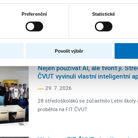
dkaz prof. Miroslava Vlčka, bývalého prorektora ČVUT pro 
Preferenční
Statistické
Study in Prague, které letos slaví 10. výročí svého vzniku. 
niverzit a rozvoj mezinárodní studentské komunity.
z FIT
Povolit výběr
Nejen používat AI, ale tvořit ji. Stř
ČVUT vyvinuli vlastní inteligentní a
29. 7. 2026
28 středoškoláků se zúčastnilo Letní školy a
proběhla na FIT ČVUT.