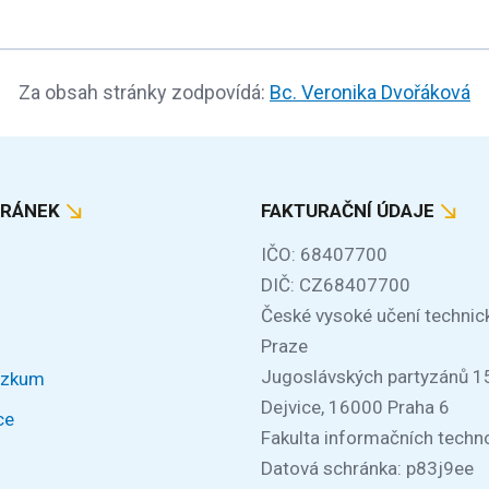
Za obsah stránky zodpovídá:
Bc. Veronika Dvořáková
TRÁNEK
FAKTURAČNÍ ÚDAJE
IČO: 68407700
DIČ: CZ68407700
České vysoké učení technic
Praze
Jugoslávských partyzánů 1
ýzkum
Dejvice, 16000 Praha 6
ce
Fakulta informačních techno
Datová schránka: p83j9ee