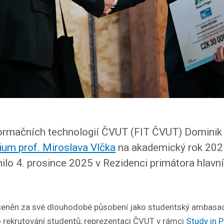
formačních technologií ČVUT (FIT ČVUT) Dominik 
um prof. Miroslava Vlčka
na akademický rok 202
ilo 4. prosince 2025 v Rezidenci primátora hlavn
ceněn za své dlouhodobé působení jako studentský ambasa
rekrutování studentů, reprezentaci ČVUT v rámci
Study in 