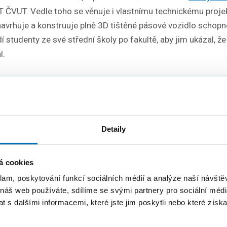
 FIT ČVUT. Vedle toho se věnuje i vlastnímu technickému proj
navrhuje a konstruuje plně 3D tištěné pásové vozidlo schopn
 studenty ze své střední školy po fakultě, aby jim ukázal, ž
í.
e to důkaz, že moje práce a projekty mají pozitivn
e to ukázka toho, že i věci, které začínají jako ma
růst ve větší projekty, příkladem může být právě
Detaily
říká Dominik Pastorek.
á cookies
klam, poskytování funkcí sociálních médií a analýze naší návšt
o celkem šesti studentům veřejných vysokých škol v Praze.
 náš web používáte, sdílíme se svými partnery pro sociální média
 Dr. Tomáš Sedláček, český ekonom, filozof, vysokoškolský 
 s dalšími informacemi, které jste jim poskytli nebo které získa
a Havla.