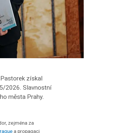
Pastorek získal
5/2026. Slavnostní
ího města Prahy.
dor, zejména za
Prague
a propagaci