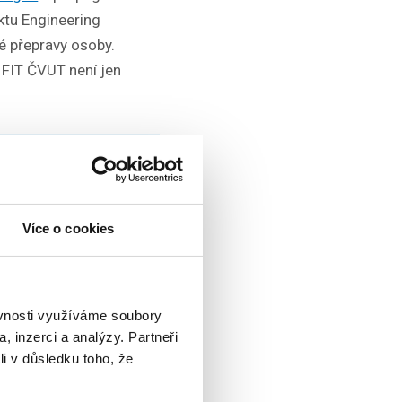
ektu Engineering
é přepravy osoby.
e FIT ČVUT není jen
í dopad.
lý zárodek, se
 Study in
Více o cookies
ěvnosti využíváme soubory
 Hlavním řečníkem
, inzerci a analýzy. Partneři
pedagog a ředitel
li v důsledku toho, že