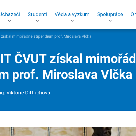
Uchazeči
Studenti
Věda a výzkum
Spolupráce
O 
získal mimořádné stipendium prof. Miroslava Vlčka
FIT ČVUT získal mimořá
m prof. Miroslava Vlčka
ng. Viktorie Dittrichová