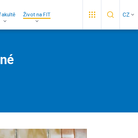
CZ
fakultě
Život na FIT
dné