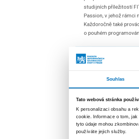
studijních příležitostí
Passion, v jehož rámci 
Každoročně také provádí
o pouhém programován
„Pro mě j
Zároveň j
mohou roz
Souhlas
Prague,“ 
Tato webová stránka použív
K personalizaci obsahu a re
Stipendium bylo udělen
cookie. Informace o tom, jak
slavnostního večera byl
tyto údaje mohou zkombinovat
Nadace Knihovny Václav
používáte jejich služby.