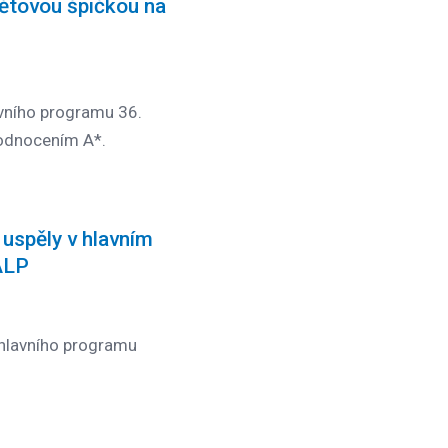
ětovou špičkou na
avního programu 36.
odnocením A*.
uspěly v hlavním
ALP
 hlavního programu