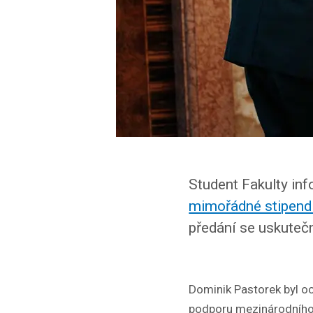
Student Fakulty in
mimořádné stipendi
předání se uskutečn
Dominik Pastorek byl o
podporu mezinárodního 