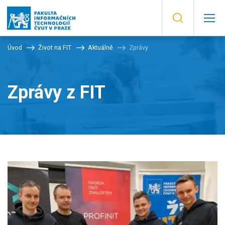
Úvod
Život na FIT
Aktuálně
Zprávy
Zprávy z FIT