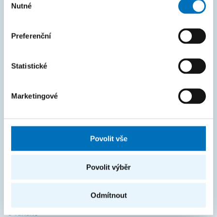
Průvodce studiem
Nutné
souhlasu
Rozcestník systémů
Preferenční
KOS
Courses
Statistické
Intranet
Marketingové
MAPA STRÁNEK
Úvod
Povolit vše
Uchazeči
Studium
Povolit výběr
Věda a výzkum
Spolupráce
Odmítnout
O fakultě