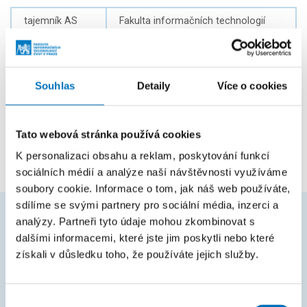
tajemník AS
Fakulta informačních technologií
zaměstnanec
Kancelář děkana
absolvent
Fakulta informačních technologií
Souhlas
Detaily
Více o cookies
zaměstnanec
Katedra teoretické informatiky
externí učitel
Katedra teoretické informatiky
Tato webová stránka používá cookies
K personalizaci obsahu a reklam, poskytování funkcí
sociálních médií a analýze naší návštěvnosti využíváme
soubory cookie. Informace o tom, jak náš web používáte,
sdílíme se svými partnery pro sociální média, inzerci a
analýzy. Partneři tyto údaje mohou zkombinovat s
ČASTO HLEDÁTE
dalšími informacemi, které jste jim poskytli nebo které
získali v důsledku toho, že používáte jejich služby.
Harmonogram akademického roku
Studijní oddělení
Výběr