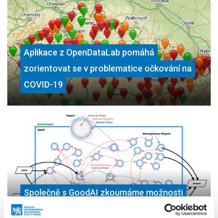
Aplikace z OpenDataLab pomáhá
zorientovat se v problematice očkování na
COVID-19
Společně s GoodAI zkoumáme možnosti
obecné umělé inteligence