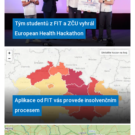
Tým studentů z FIT a ZČU vyhrál
European Health Hackathon
Aplikace od FIT vás provede insolvenčním
procesem