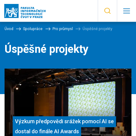
Úvod
Spolupráce
Pro průmysl
Úspěšné projekty
Úspěšné projekty
Výzkum předpovědi srážek pomocí AI se
dostal do finále AI Awards