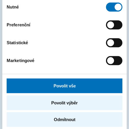
Výběr
Nutné
souhlasu
Průvodce studiem
Rozcestník systémů
Preferenční
KOS
Courses
Statistické
Intranet
Marketingové
MAPA STRÁNEK
Úvod
Povolit vše
Uchazeči
Studium
Povolit výběr
Věda a výzkum
Odmítnout
Spolupráce