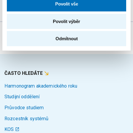
Povolit vše
Povolit výběr
Za obsah stránky zodpovídá:
JUDr. František
Odmítnout
Janouch
ČASTO HLEDÁTE
Harmonogram akademického roku
Studijní oddělení
Průvodce studiem
Rozcestník systémů
KOS