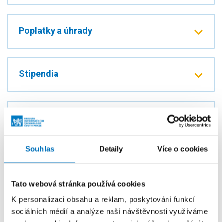
Poplatky a úhrady
Stipendia
Státní závěrečné zkoušky
Souhlas
Detaily
Více o cookies
Disciplinární řízení
Tato webová stránka používá cookies
K personalizaci obsahu a reklam, poskytování funkcí
Vnitřní předpisy a další
sociálních médií a analýze naší návštěvnosti využíváme