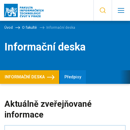
Úvod
O fakultě
Informační deska
Informační deska
INFORMAČNÍ DESKA
Předpisy
Aktuálně zveřejňované
informace