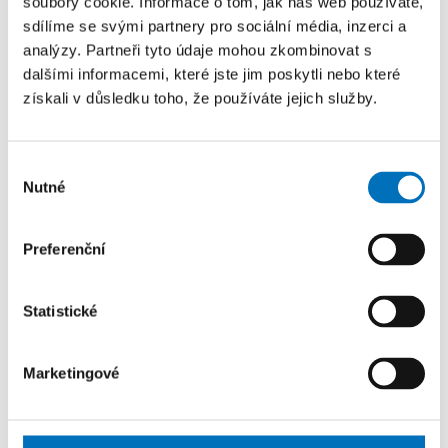
dokumenty
soubory cookie. Informace o tom, jak náš web používáte,
sdílíme se svými partnery pro sociální média, inzerci a
analýzy. Partneři tyto údaje mohou zkombinovat s
Statut fakulty
dalšími informacemi, které jste jim poskytli nebo které
získali v důsledku toho, že používáte jejich služby.
Vnitřní předpisy
Výběr
Nutné
souhlasu
Provozní řády
Preferenční
Statistické
Dlouhodobé a strategické záměry
Marketingové
Výroční zprávy