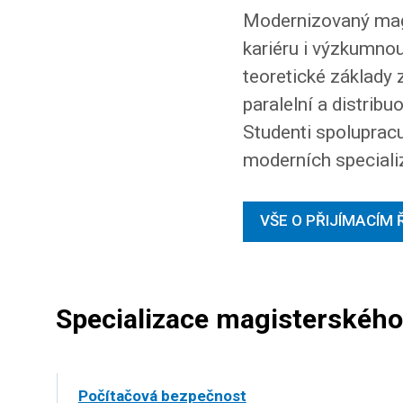
Modernizovaný magi
kariéru i výzkumnou
teoretické základy z
paralelní a distrib
Studenti spolupracu
moderních speciali
VŠE O PŘIJÍMACÍM 
Specializace magisterskéh
Počítačová bezpečnost