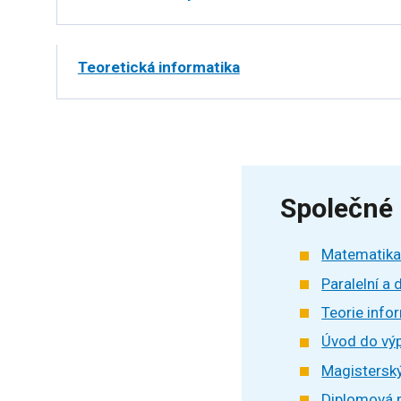
Teoretická informatika
Společné
Matematika 
Paralelní a
Teorie info
Úvod do výp
Magisterský
Diplomová 