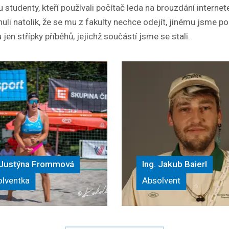
u studenty, kteří používali počítač leda na brouzdání interne
li natolik, že se mu z fakulty nechce odejít, jinému jsme po
jen střípky příběhů, jejichž součástí jsme se stali.
. Justýna Frommová
Ing. Jakub Baierl
lventka
Absolvent