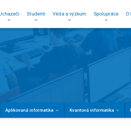
Uchazeči
Studenti
Věda a výzkum
Spolupráce
O 
Aplikovaná informatika
Kvantová informatika