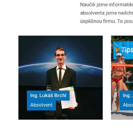
Naučili jsme informatik
absolventa jsme nadchnu
úspěšnou firmu. To jsou 
Ing. Lukáš Brchl
Ing
Absolvent
Abso