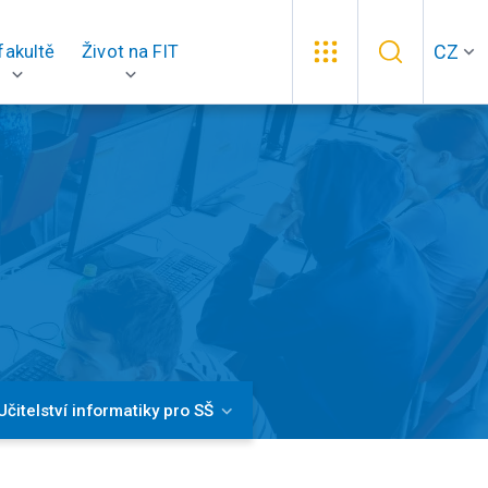
CZ
fakultě
Život na FIT
Učitelství informatiky pro SŠ