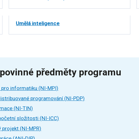
Umělá inteligence
 povinné předměty programu
pro informatiku (NI-MPI)
 distribuované programování (NI-PDP)
rmace (NI-TIN)
očetní složitosti (NI-ICC)
 projekt (NI-MPR)
práce (ANI-DIP)