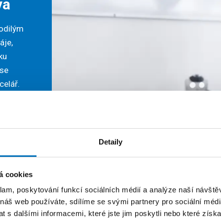
va
rodilým
áje,
ku
 se
celář.
Detaily
á cookies
klam, poskytování funkcí sociálních médií a analýze naší návšt
 náš web používáte, sdílíme se svými partnery pro sociální média
 s dalšími informacemi, které jste jim poskytli nebo které získa