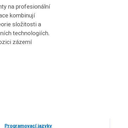
ty na profesionální
zace kombinují
orie složitosti a
ních technologiích.
pozici zázemí
Programovací jazyky