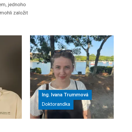
tem, jednoho
mohli založit
Ing. Ivana Trummová
Doktorandka