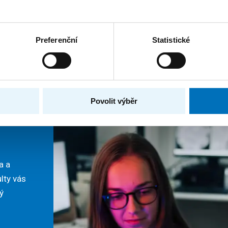
Preferenční
Statistické
Povolit výběr
 vás
a a
ulty vás
ý