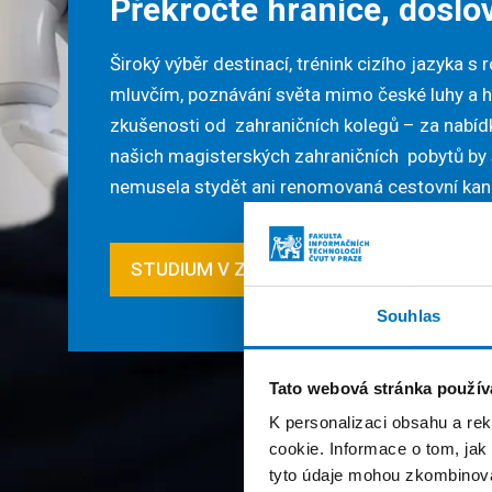
Překročte hranice, doslo
Široký výběr destinací, trénink cizího jazyka s 
mluvčím, poznávání světa mimo české luhy a h
zkušenosti od zahraničních kolegů – za nabíd
našich magisterských zahraničních pobytů by
nemusela stydět ani renomovaná cestovní kan
STUDIUM V ZAHRANIČÍ
Souhlas
Tato webová stránka použív
K personalizaci obsahu a re
cookie. Informace o tom, jak
tyto údaje mohou zkombinovat