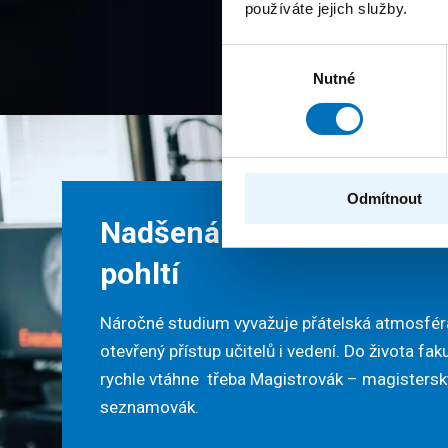
používáte jejich služby.
Výběr
Nutné
souhlasu
Odmítnout
Nadšená komunita, která
pohltí
Náročné studium vyvažuje přátelská atmosfér
otevřený přístup učitelů i vedení. Do života fak
rychle vtáhne třeba Magistrovák – magistersk
seznamovák.