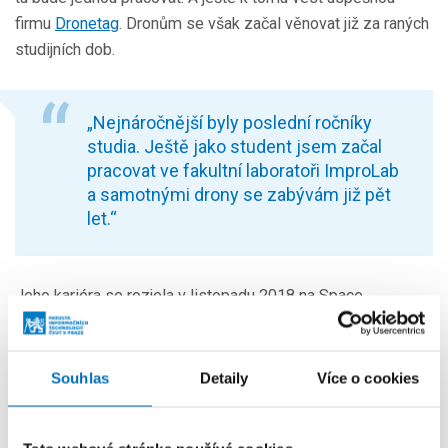
firmu
Dronetag
. Dronům se však začal věnovat již za raných
studijních dob.
„Nejnáročnější byly poslední ročníky
studia. Ještě jako student jsem začal
pracovat ve fakultní laboratoři ImproLab
a samotnými drony se zabývám již pět
let.“
Jeho kariéra se rozjela v listopadu 2018 na Space
Application Hackathonu. Lukáš vedl tým studentů, kterému
se podařilo zvítězit v kategorii Navigace. Společně pak
založili start-upovou firmu Dronetag, která se zabývá
Souhlas
Detaily
Více o cookies
vývojem malých nezávislých IoT zařízení pro drony. FIT
ČVUT vlastní profesionální dron, na kterém se tato zařízení