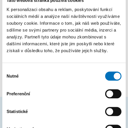
Tato webová stránka používá cookies
testují. Klíčovou komponentou celého systému je webová
platforma a mobilní aplikace, ve které uživatelé mohou
K personalizaci obsahu a reklam, poskytování funkcí
například sledovat provoz okolních dronů. Dron je nejčastěji
sociálních médií a analýze naší návštěvnosti využíváme
využíván se zrcadlovkou s vysokým rozlišením, a to pro
soubory cookie. Informace o tom, jak náš web používáte,
sdílíme se svými partnery pro sociální média, inzerci a
tvorbu detailních 3D modelů.
analýzy. Partneři tyto údaje mohou zkombinovat s
dalšími informacemi, které jste jim poskytli nebo které
Za největší dosavadní úspěch považuje Lukáš Brchl výhru
získali v důsledku toho, že používáte jejich služby.
hlavní ceny v mezinárodní soutěži Galileo Masters. Dále
zorganizoval první hackathon na ČVUT –
HackFIT 2020
.
Vystupoval rovněž na konferencích, jako jsou Future Port
Výběr
Prague, DronFest nebo DronEdge.
Nutné
souhlasu
Preferenční
Statistické
ČASTO HLEDÁTE
Harmonogram akademického roku