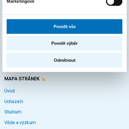
Marketingové
Studijní oddělení
Průvodce studiem
Povolit vše
Rozcestník systémů
KOS
Povolit výběr
Courses
Odmítnout
Intranet
MAPA STRÁNEK
Úvod
Uchazeči
Studium
Věda a výzkum