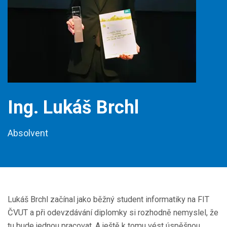
Ing. Lukáš Brchl
Absolvent
Lukáš Brchl začínal jako běžný student informatiky na FIT
ČVUT a při odevzdávání diplomky si rozhodně nemyslel, že
tu bude jednou pracovat. A ještě k tomu vést úspěšnou