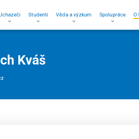
Uchazeči
Studenti
Věda a výzkum
Spolupráce
O 
ěch Kváš
cz