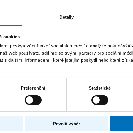
Fakulta informačních technologií
Katedra softwarového inženýrství
Detaily
Katedra softwarového inženýrství
á cookies
klam, poskytování funkcí sociálních médií a analýze naší návšt
 náš web používáte, sdílíme se svými partnery pro sociální média
 s dalšími informacemi, které jste jim poskytli nebo které získa
TRÁNEK
FAKTURAČNÍ ÚDAJE
IČO: 68407700
Preferenční
Statistické
DIČ: CZ68407700
České vysoké učení technic
Praze
Jugoslávských partyzánů 1
ýzkum
Povolit výběr
Dejvice, 16000 Praha 6
ce