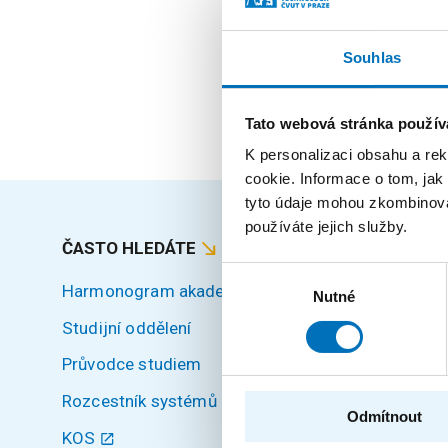
absolvent
zaměstnanec
Souhlas
externí učitel
Tato webová stránka použív
K personalizaci obsahu a re
cookie. Informace o tom, jak
tyto údaje mohou zkombinovat
používáte jejich služby.
ČASTO HLEDÁTE
MAPA S
Výběr
Harmonogram akademického roku
Úvod
Nutné
souhlasu
Studijní oddělení
Uchazeči
Průvodce studiem
Studium
Rozcestník systémů
Věda a v
Odmítnout
KOS
Spoluprá