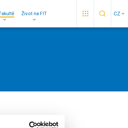
CZ
fakultě
Život na FIT