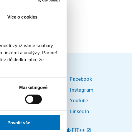
Více o cookies
ěvnosti využíváme soubory
, inzerci a analýzy. Partneři
li v důsledku toho, že
Facebook
Marketingové
Instagram
Youtube
ké v
LinkedIn
580/3,
Povolit vše
Klub FIT++