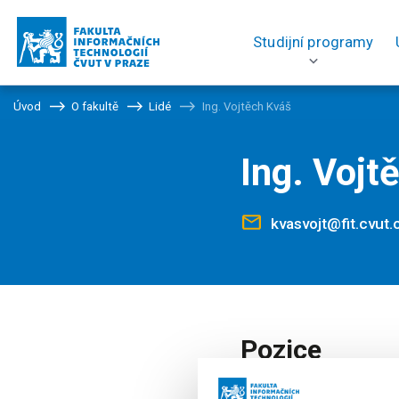
Studijní programy
Úvod
O fakultě
Lidé
Ing. Vojtěch Kváš
Ing. Vojt
kvasvojt@fit.cvut.
Pozice