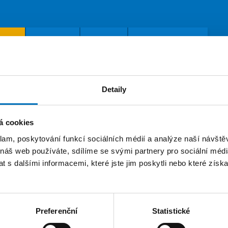
Publikace
Projekty
Závěrečné práce
ce
Detaily
nt
Fakulta informačních technologií
á cookies
klam, poskytování funkcí sociálních médií a analýze naší návšt
nanec
Katedra číslicového návrhu
 náš web používáte, sdílíme se svými partnery pro sociální média
 s dalšími informacemi, které jste jim poskytli nebo které získa
učitel
Katedra číslicového návrhu
Preferenční
Statistické