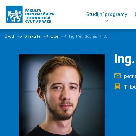
Studijní programy
Úvod
O fakultě
Lidé
Ing. Petr Socha, Ph.D.
Ing
petr.
TH:A