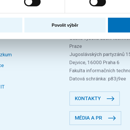
TRÁNEK
FAKTURAČNÍ ÚDAJE
IČO: 68407700
Povolit výběr
DIČ: CZ68407700
České vysoké učení technic
Praze
Jugoslávských partyzánů 1
ýzkum
Dejvice, 16000 Praha 6
ce
Fakulta informačních techno
Datová schránka: p83j9ee
FIT
KONTAKTY
MÉDIA A PR