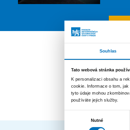
PROFIL
Pozi
Souhlas
absolve
Tato webová stránka použív
K personalizaci obsahu a re
zaměst
cookie. Informace o tom, jak
tyto údaje mohou zkombinovat
externí 
používáte jejich služby.
Výběr
Nutné
souhlasu