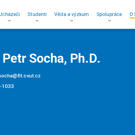
Uchazeči
Studenti
Věda a výzkum
Spolupráce
O 
. Petr Socha, Ph.D.
socha@fit.cvut.cz
-1033