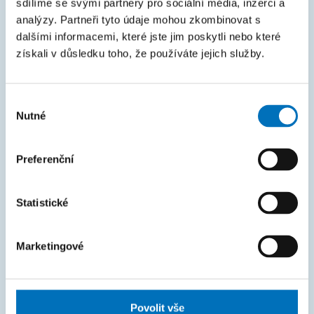
sdílíme se svými partnery pro sociální média, inzerci a
Intranet
analýzy. Partneři tyto údaje mohou zkombinovat s
dalšími informacemi, které jste jim poskytli nebo které
MAPA STRÁNEK
získali v důsledku toho, že používáte jejich služby.
Úvod
Výběr
Uchazeči
Nutné
souhlasu
Studium
Věda a výzkum
Preferenční
Spolupráce
Statistické
O fakultě
Život na FIT
Marketingové
FAKTURAČNÍ ÚDAJE
IČO: 68407700
Povolit vše