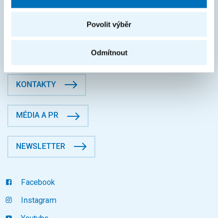
DIČ: CZ68407700
České vysoké učení technické v Praze
Povolit výběr
Jugoslávských partyzánů 1580/3, Dejvice, 16000 Praha 6
Fakulta informačních technologií
Odmítnout
Datová schránka: p83j9ee
KONTAKTY
MÉDIA A PR
NEWSLETTER
Facebook
Instagram