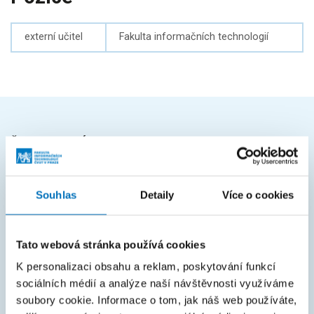
externí učitel
Fakulta informačních technologií
ČASTO HLEDÁTE
Harmonogram akademického roku
Souhlas
Detaily
Více o cookies
Studijní oddělení
Průvodce studiem
Tato webová stránka používá cookies
Rozcestník systémů
K personalizaci obsahu a reklam, poskytování funkcí
KOS
sociálních médií a analýze naší návštěvnosti využíváme
Courses
soubory cookie. Informace o tom, jak náš web používáte,