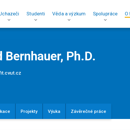
Uchazeči
Studenti
Věda a výzkum
Spolupráce
O 
d Bernhauer, Ph.D.
it.cvut.cz
ikace
Projekty
Výuka
Závěrečné práce