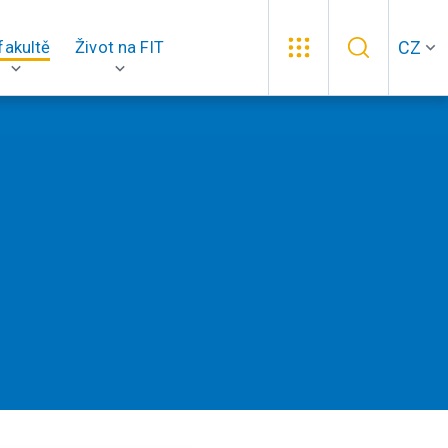
CZ
fakultě
Život na FIT