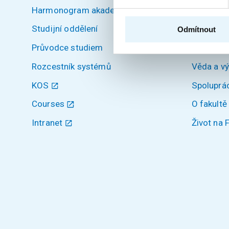
Harmonogram akademického roku
Úvod
Studijní oddělení
Uchazeči
Odmítnout
Průvodce studiem
Studium
Rozcestník systémů
Věda a v
KOS
Spoluprá
Courses
O fakultě
Intranet
Život na 