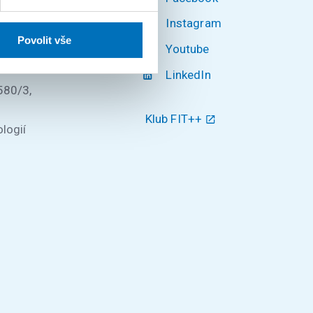
Instagram
Povolit vše
Youtube
ké v
LinkedIn
580/3,
Klub FIT++
logií