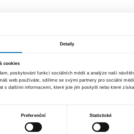
Fakulta informačních technologií
Katedra softwarového inženýrství
Detaily
Katedra softwarového inženýrství
á cookies
Katedra teoretické informatiky
klam, poskytování funkcí sociálních médií a analýze naší návšt
Katedra teoretické informatiky
 náš web používáte, sdílíme se svými partnery pro sociální média
 s dalšími informacemi, které jste jim poskytli nebo které získa
Preferenční
Statistické
TRÁNEK
FAKTURAČNÍ ÚDAJE