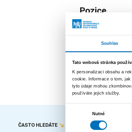
Pozice
absolvent
zaměstnanec
Souhlas
externí učitel
Tato webová stránka použív
zaměstnanec
K personalizaci obsahu a re
externí učitel
cookie. Informace o tom, jak
tyto údaje mohou zkombinovat
používáte jejich služby.
Výběr
Nutné
souhlasu
ČASTO HLEDÁTE
MAPA S