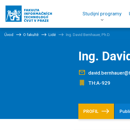
Studijní programy
Úvod
O fakultě
Lidé
Ing. David Bernhauer, Ph.D.
Ing. Davi
david.bernhauer@f
TH:A-929
PROFIL
Publ