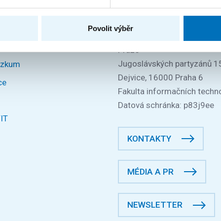
IČO: 68407700
DIČ: CZ68407700
Povolit výběr
České vysoké učení technic
Praze
Jugoslávských partyzánů 1
ýzkum
Dejvice, 16000 Praha 6
ce
Fakulta informačních techno
Datová schránka: p83j9ee
FIT
KONTAKTY
MÉDIA A PR
NEWSLETTER