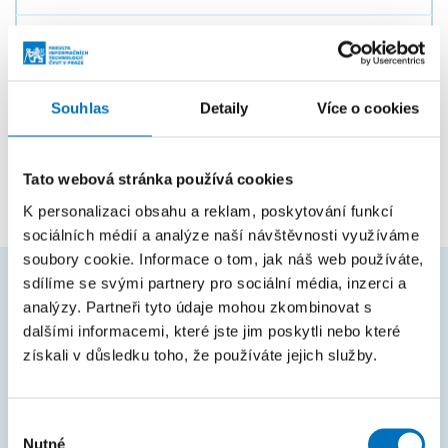
NI-LSM2
Laboratoř statistického modelování
ANIE-SAI
Statistics for Applied Informatics
Souhlas
Detaily
Více o cookies
ANI-SAI
Statistika pro aplikovanou informatiku
NI-SCRS
Statistická analýza časových řad - seminář
Tato webová stránka používá cookies
K personalizaci obsahu a reklam, poskytování funkcí
sociálních médií a analýze naší návštěvnosti využíváme
soubory cookie. Informace o tom, jak náš web používáte,
sdílíme se svými partnery pro sociální média, inzerci a
analýzy. Partneři tyto údaje mohou zkombinovat s
ČASTO HLEDÁTE
dalšími informacemi, které jste jim poskytli nebo které
Harmonogram akademického roku
získali v důsledku toho, že používáte jejich služby.
Studijní oddělení
Výběr
Průvodce studiem
Nutné
souhlasu