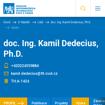
Úvod
O fakultě
Lidé
doc. Ing. Kamil Dedecius, Ph.D.
Výuka
doc. Ing. Kamil Dedecius,
Ph.D.
+420224359884
kamil.dedecius@fit.cvut.cz
TH:A-1424
Závěre
PROFIL
Publikace
Projekty
Výuka