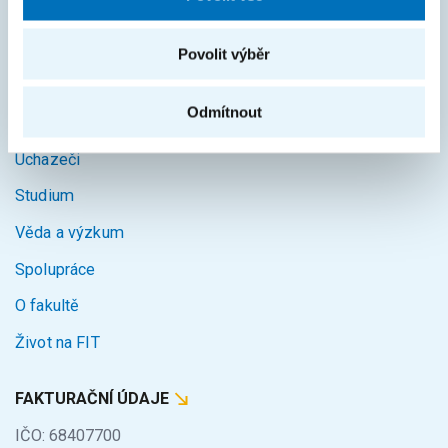
Intranet
Povolit výběr
MAPA STRÁNEK
Odmítnout
Úvod
Uchazeči
Studium
Věda a výzkum
Spolupráce
O fakultě
Život na FIT
FAKTURAČNÍ ÚDAJE
IČO: 68407700