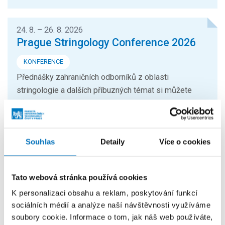
24. 8. – 26. 8. 2026
Prague Stringology Conference 2026
KONFERENCE
Přednášky zahraničních odborníků z oblasti
stringologie a dalších příbuzných témat si můžete
přijít poslechnout na mezinárodní...
26. 8. – 27. 8. 2026
Souhlas
Detaily
Více o cookies
Summer Stringmasters 2026
KONFERENCE
Tato webová stránka používá cookies
StringMasters sdružuje výzkumné pracovníky v oblasti
K personalizaci obsahu a reklam, poskytování funkcí
řetězcových algoritmů na všech úrovních (starší,
sociálních médií a analýze naší návštěvnosti využíváme
mladší a zejména...
soubory cookie. Informace o tom, jak náš web používáte,