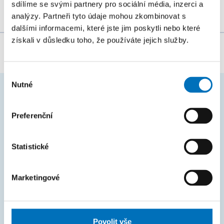
sdílíme se svými partnery pro sociální média, inzerci a
analýzy. Partneři tyto údaje mohou zkombinovat s
dalšími informacemi, které jste jim poskytli nebo které
získali v důsledku toho, že používáte jejich služby.
Za obsah stránky zodpovídá:
Bc. Veronika Dvořáková
Výběr
Nutné
souhlasu
ČASTO HLEDÁTE
Preferenční
Harmonogram akademického roku
Studijní oddělení
Statistické
Průvodce studiem
Marketingové
Rozcestník systémů
KOS
Courses
Povolit vše