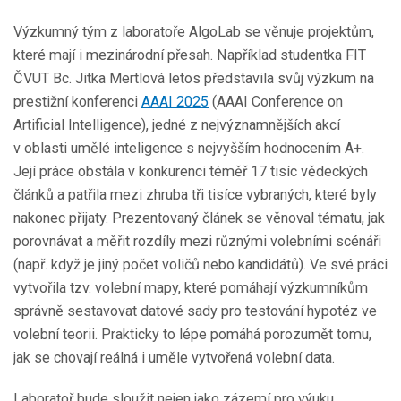
Výzkumný tým z laboratoře AlgoLab se věnuje projektům,
které mají i mezinárodní přesah. Například studentka FIT
ČVUT Bc. Jitka Mertlová letos představila svůj výzkum na
prestižní konferenci
AAAI 2025
(AAAI Conference on
Artificial Intelligence), jedné z nejvýznamnějších akcí
v oblasti umělé inteligence s nejvyšším hodnocením A+.
Její práce obstála v konkurenci téměř 17 tisíc vědeckých
článků a patřila mezi zhruba tři tisíce vybraných, které byly
nakonec přijaty. Prezentovaný článek se věnoval tématu, jak
porovnávat a měřit rozdíly mezi různými volebními scénáři
(např. když je jiný počet voličů nebo kandidátů). Ve své práci
vytvořila tzv. volební mapy, které pomáhají výzkumníkům
správně sestavovat datové sady pro testování hypotéz ve
volební teorii. Prakticky to lépe pomáhá porozumět tomu,
jak se chovají reálná i uměle vytvořená volební data.
Laboratoř bude sloužit nejen jako zázemí pro výuku