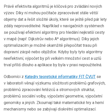
Právě efektivita algoritmů je klíčová pro zvládání nových
výzev. Díky ní mohou počítače zpracovávat stále větší
objemy dat a řešit složité úkoly, které se ještě před pár lety
zdály neproveditelné. Například v navigačních systémech
se používají efektivní algoritmy pro hledání nejkratší cesty
v mapě (např. Dijkstrův nebo A* algoritmus). Díky jejich
optimalizacím je možné okamžitě přepočítat trasu při
dopravní zácpě nebo objížďce. Kdyby byly tyto algoritmy
neefektivní, výpočet by při velkém množství cest a uzlů
trval příliš dlouho a aplikace by byla v praxi nepoužitelná.
Odborníci z
Katedry teoretické informatiky FIT ČVUT
se
v laboratoři věnují výzkumu složitosti problémů grafových,
problémů zpracování řetězců a stromových struktur,
problémů sociální volby, výpočetní geometrie, výpočetní
genomiky a jiných. Zkoumají také matematické hry a herní
mechanismy nebo se zabývají diskrétní optimalizací.