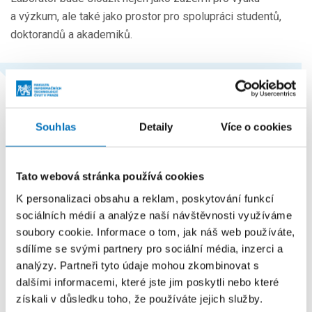
a výzkum, ale také jako prostor pro spolupráci studentů,
doktorandů a akademiků.
Otevření laboratoře proběhlo za účasti
nového děkana FIT ČVUT, doc. Ing. Jana
Janouška, Ph.D., který zdůraznil význam
Souhlas
Detaily
Více o cookies
nového zázemí pro podporu
excelentního výzkumu fakulty. „Otevření
AlgoLab je dalším krokem k posílení
Tato webová stránka používá cookies
výzkumné excelence naší fakulty.
K personalizaci obsahu a reklam, poskytování funkcí
Chceme vytvářet prostředí, kde se
sociálních médií a analýze naší návštěvnosti využíváme
studenti i akademici mohou společně
soubory cookie. Informace o tom, jak náš web používáte,
podílet na výzkumné činnosti v oblasti
sdílíme se svými partnery pro sociální média, inzerci a
informatiky, a tak přispívat rozšiřování
analýzy. Partneři tyto údaje mohou zkombinovat s
znalostí celé naší společnosti.”
dalšími informacemi, které jste jim poskytli nebo které
získali v důsledku toho, že používáte jejich služby.