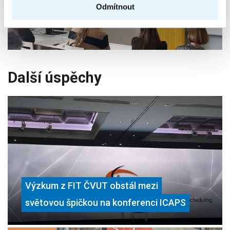
Odmítnout
Další úspěchy
Výzkum z FIT ČVUT obstál mezi
světovou špičkou na konferenci ICAPS