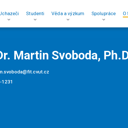
Uchazeči
Studenti
Věda a výzkum
Spolupráce
O 
r. Martin Svoboda, Ph.D
in.svoboda@fit.cvut.cz
-1231