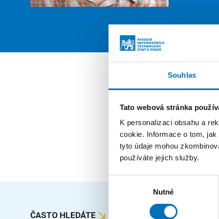
PROFIL
Souhlas
Pozi
Tato webová stránka použív
zaměst
K personalizaci obsahu a re
cookie. Informace o tom, jak
externí 
tyto údaje mohou zkombinovat
používáte jejich služby.
Výběr
Nutné
souhlasu
ČASTO HLEDÁTE
MAPA S