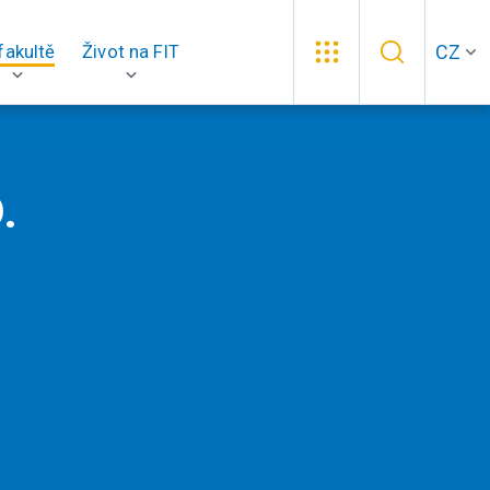
CZ
fakultě
Život na FIT
.