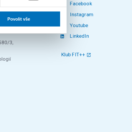
Facebook
Instagram
Povolit vše
Youtube
ké v
LinkedIn
580/3,
Klub FIT++
logií