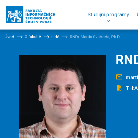
Studijní programy
Úvod
O fakultě
Lidé
RNDr. Martin Svoboda, Ph.D.
RND
mart
TH:A