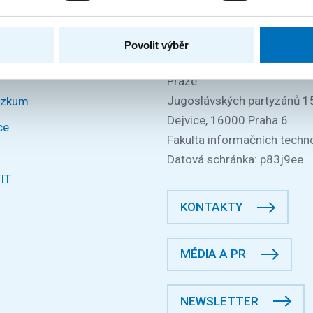
IČO: 68407700
DIČ: CZ68407700
Povolit výběr
České vysoké učení technic
Praze
Jugoslávských partyzánů 1
ýzkum
Dejvice, 16000 Praha 6
ce
Fakulta informačních techno
Datová schránka: p83j9ee
FIT
KONTAKTY
MÉDIA A PR
NEWSLETTER