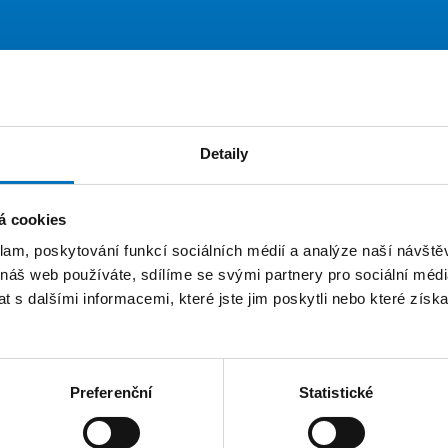
Publikace
Výuka
Detaily
ce
á cookies
nanec
Katedra teoretické informatiky
klam, poskytování funkcí sociálních médií a analýze naší návšt
 náš web používáte, sdílíme se svými partnery pro sociální média
učitel
Katedra softwarového inženýrství
 s dalšími informacemi, které jste jim poskytli nebo které získa
Preferenční
Statistické
TRÁNEK
FAKTURAČNÍ ÚDAJE