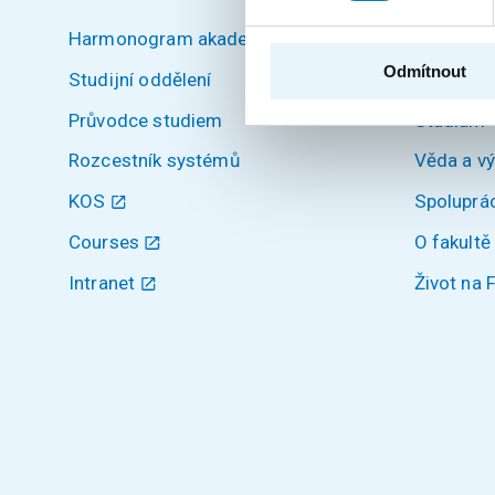
Harmonogram akademického roku
Úvod
Odmítnout
Studijní oddělení
Uchazeči
Průvodce studiem
Studium
Rozcestník systémů
Věda a v
KOS
Spoluprá
Courses
O fakultě
Intranet
Život na 