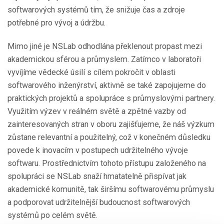
softwarových systémů tím, že snižuje čas a zdroje
potřebné pro vývoj a údržbu.
Mimo jiné je NSLab odhodlána překlenout propast mezi
akademickou sférou a průmyslem. Zatímco v laboratoři
vyvíjíme vědecké úsilí s cílem pokročit v oblasti
softwarového inženýrství, aktivně se také zapojujeme do
praktických projektů a spolupráce s průmyslovými partnery.
Využitím výzev v reálném světě a zpětné vazby od
zainteresovaných stran v oboru zajišťujeme, že náš výzkum
zůstane relevantní a použitelný, což v konečném důsledku
povede k inovacím v postupech udržitelného vývoje
softwaru. Prostřednictvím tohoto přístupu založeného na
spolupráci se NSLab snaží hmatatelně přispívat jak
akademické komunitě, tak širšímu softwarovému průmyslu
a podporovat udržitelnější budoucnost softwarových
systémů po celém světě.