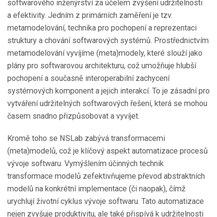
softwarového inženýrství za účelem zvýšení udržitelnosti
a efektivity. Jedním z primárních zaměření je tzv.
metamodelování, technika pro pochopení a reprezentaci
struktury a chování softwarových systémů. Prostřednictvím
metamodelování vyvíjíme (meta)modely, které slouží jako
plány pro softwarovou architekturu, což umožňuje hlubší
pochopení a současně interoperabilní zachycení
systémových komponent a jejich interakcí. To je zásadní pro
vytváření udržitelných softwarových řešení, která se mohou
časem snadno přizpůsobovat a vyvíjet.
Kromě toho se NSLab zabývá transformacemi
(meta)modelů, což je klíčový aspekt automatizace procesů
vývoje softwaru. Vymýšlením účinných technik
transformace modelů zefektivňujeme převod abstraktních
modelů na konkrétní implementace (či naopak), čímž
urychlují životní cyklus vývoje softwaru. Tato automatizace
nejen zvyšuje produktivitu, ale také přispívá k udržitelnosti