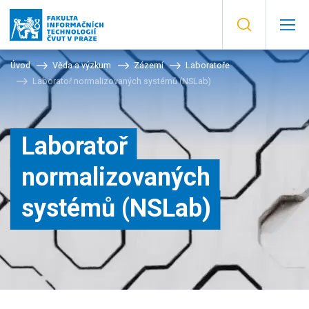
Úvod
Věda a výzkum
Zázemí
Laboratoře
Laboratoř normalizovaných systémů (NSLab)
Laboratoř
normalizovaných
systémů (NSLab)