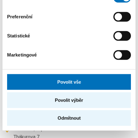
et Ph.D.
Preferenční
marek.suchanek@cvut.cz
TH:A-956
TH:A-929
Statistické
TH:A-951
Marketingové
Kde nás najdete?
Povolit vše
Laboratoř normalizovaných systémů
Katedra softwarového inženýrství
Povolit výběr
Fakulta informačních technologií
České vysoké učení technické v Praze
Odmítnout
Budova A, 9. patro
Thákurova 7