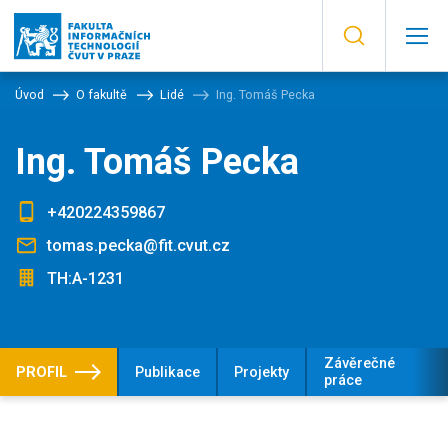
Úvod
O fakultě
Lidé
Ing. Tomáš Pecka
Ing. Tomáš Pecka
+420224359867
tomas.pecka@fit.cvut.cz
TH:A-1231
Závěrečné
PROFIL
Publikace
Projekty
práce