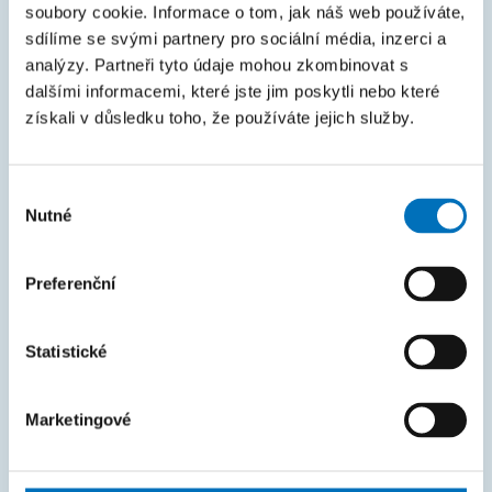
KOS
soubory cookie. Informace o tom, jak náš web používáte,
sdílíme se svými partnery pro sociální média, inzerci a
Courses
analýzy. Partneři tyto údaje mohou zkombinovat s
Intranet
dalšími informacemi, které jste jim poskytli nebo které
získali v důsledku toho, že používáte jejich služby.
MAPA STRÁNEK
Úvod
Výběr
Nutné
souhlasu
Uchazeči
Studium
Preferenční
Věda a výzkum
Statistické
Spolupráce
O fakultě
Marketingové
Život na FIT