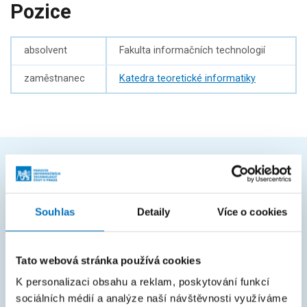
Pozice
absolvent
Fakulta informačních technologií
zaměstnanec
Katedra teoretické informatiky
ČASTO HLEDÁTE
Harmonogram akademického roku
Souhlas
Detaily
Více o cookies
Studijní oddělení
Průvodce studiem
Tato webová stránka používá cookies
K personalizaci obsahu a reklam, poskytování funkcí
Rozcestník systémů
sociálních médií a analýze naší návštěvnosti využíváme