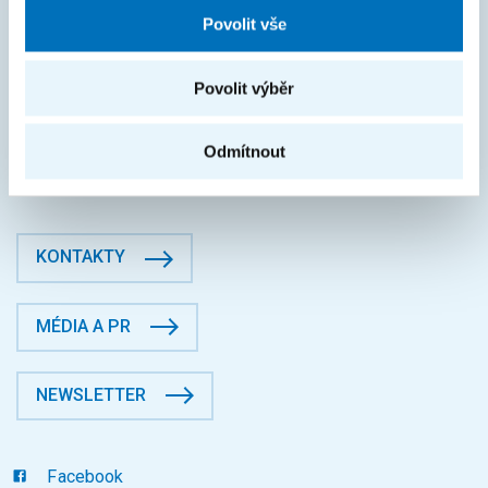
FAKTURAČNÍ ÚDAJE
Povolit vše
IČO: 68407700
DIČ: CZ68407700
Povolit výběr
České vysoké učení technické v Praze
Jugoslávských partyzánů 1580/3, Dejvice, 16000 Praha 6
Odmítnout
Fakulta informačních technologií
Datová schránka: p83j9ee
KONTAKTY
MÉDIA A PR
NEWSLETTER
Facebook