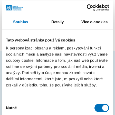
Pozice
Souhlas
Detaily
Více o cookies
zaměstnanec
Katedra počítačových systémů
Tato webová stránka používá cookies
K personalizaci obsahu a reklam, poskytování funkcí
sociálních médií a analýze naší návštěvnosti využíváme
soubory cookie. Informace o tom, jak náš web používáte,
sdílíme se svými partnery pro sociální média, inzerci a
ČASTO HLEDÁTE
analýzy. Partneři tyto údaje mohou zkombinovat s
Harmonogram akademického roku
dalšími informacemi, které jste jim poskytli nebo které
získali v důsledku toho, že používáte jejich služby.
Studijní oddělení
Průvodce studiem
Výběr
Rozcestník systémů
Nutné
souhlasu