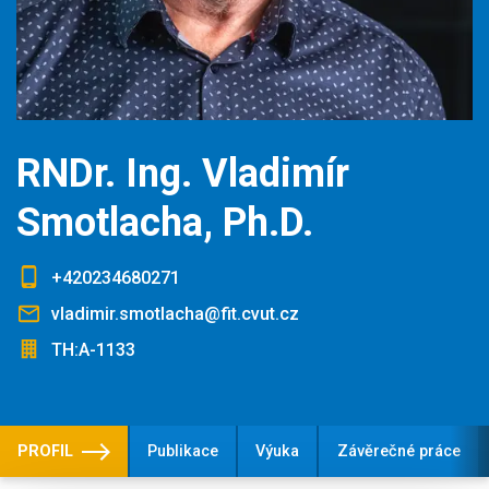
RNDr. Ing. Vladimír
Smotlacha, Ph.D.
+420234680271
vladimir.smotlacha@fit.cvut.cz
TH:A-1133
PROFIL
Publikace
Výuka
Závěrečné práce