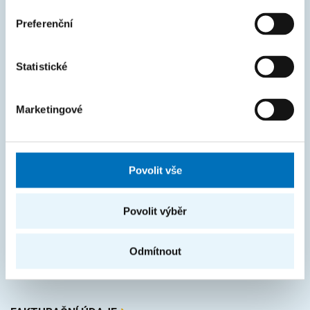
KOS
Preferenční
Courses
Intranet
Statistické
MAPA STRÁNEK
Marketingové
Úvod
Uchazeči
Povolit vše
Studium
Věda a výzkum
Povolit výběr
Spolupráce
O fakultě
Odmítnout
Život na FIT