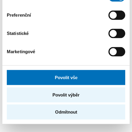
kolečkách napěchovaný různými senzory včetně
kamery. Tento robot je vhodný pro testování tvorby
Preferenční
plně autonomních agentů.
Statistické
Marketingové
Povolit vše
Povolit výběr
Odmítnout