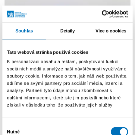
Souhlas
Detaily
Více o cookies
Tato webová stránka používá cookies
K personalizaci obsahu a reklam, poskytování funkcí
sociálních médií a analýze naší návštěvnosti využíváme
soubory cookie. Informace o tom, jak náš web používáte,
sdílíme se svými partnery pro sociální média, inzerci a
analýzy. Partneři tyto údaje mohou zkombinovat s
dalšími informacemi, které jste jim poskytli nebo které
ePuck2
získali v důsledku toho, že používáte jejich služby.
ePuck2 je jeden z nejlepších mobilních robotů
určených pro výzkumníky, navržený na EPFL ve
Výběr
Švýcarsku. Jedná se vlastně o počítač na
Nutné
souhlasu