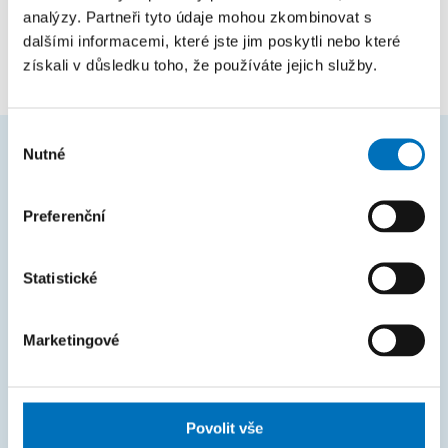
prof. Jan Vitek, MSc., Ph.D.
analýzy. Partneři tyto údaje mohou zkombinovat s
dalšími informacemi, které jste jim poskytli nebo které
získali v důsledku toho, že používáte jejich služby.
Výběr
Nutné
souhlasu
ČASTO HLEDÁTE
Preferenční
Harmonogram akademického roku
Studijní oddělení
Statistické
Průvodce studiem
Rozcestník systémů
Marketingové
KOS
Courses
Povolit vše
Intranet