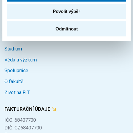
Povolit výběr
MAPA STRÁNEK
Úvod
Odmítnout
Uchazeči
Studium
Věda a výzkum
Spolupráce
O fakultě
Život na FIT
FAKTURAČNÍ ÚDAJE
IČO: 68407700
DIČ: CZ68407700