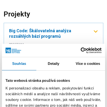
Projekty
Big Code: Škálovatelná analýza
rozsáhlých bází programů
PROGRAM
OPVVV - Operační program Výzkum, vývoj a
vzdělávání - Strukturální fondy EU
Souhlas
Detaily
Více o cookies
POSKYTOVATEL
Evropská komise
PRACOVIŠTĚ
Tato webová stránka používá cookies
Katedra aplikované matematiky
K personalizaci obsahu a reklam, poskytování funkcí
Oddělení pro rozvoj
sociálních médií a analýze naší návštěvnosti využíváme
Laboratoř výzkumu programování
soubory cookie. Informace o tom, jak náš web používáte,
sdílíme se svými partnery pro sociální média, inzerci a
ŘEŠITELÉ