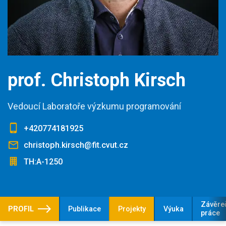
prof. Christoph Kirsch
Vedoucí Laboratoře výzkumu programování
+420774181925
christoph.kirsch@fit.cvut.cz
TH:A-1250
Závěre
PROFIL
Publikace
Projekty
Výuka
práce