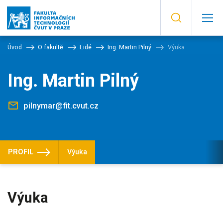
Úvod
O fakultě
Lidé
Ing. Martin Pilný
Výuka
Ing. Martin Pilný
pilnymar@fit.cvut.cz
PROFIL
Výuka
Výuka