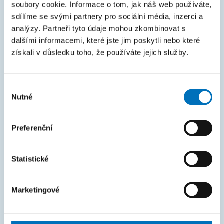
KOS
soubory cookie. Informace o tom, jak náš web používáte,
sdílíme se svými partnery pro sociální média, inzerci a
Courses
analýzy. Partneři tyto údaje mohou zkombinovat s
Intranet
dalšími informacemi, které jste jim poskytli nebo které
získali v důsledku toho, že používáte jejich služby.
MAPA STRÁNEK
Úvod
Výběr
Nutné
souhlasu
Uchazeči
Studium
Preferenční
Věda a výzkum
Spolupráce
Statistické
O fakultě
Marketingové
Život na FIT
FAKTURAČNÍ ÚDAJE