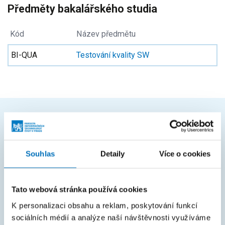
Předměty bakalářského studia
Kód
Název předmětu
BI-QUA
Testování kvality SW
ČASTO HLEDÁTE
Harmonogram akademického roku
Souhlas
Detaily
Více o cookies
Studijní oddělení
Průvodce studiem
Tato webová stránka používá cookies
K personalizaci obsahu a reklam, poskytování funkcí
Rozcestník systémů
sociálních médií a analýze naší návštěvnosti využíváme