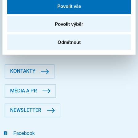
Povolit vše
IČO: 68407700
DIČ: CZ68407700
Povolit výběr
České vysoké učení technické v Praze
Jugoslávských partyzánů 1580/3, Dejvice, 16000 Praha 6
Odmítnout
Fakulta informačních technologií
Datová schránka: p83j9ee
KONTAKTY
MÉDIA A PR
NEWSLETTER
Facebook