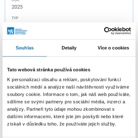
2025
TYP
Diplomová práce
Souhlas
Detaily
Více o cookies
Předzpracování průběhů spotřeby pro
analýzu postranních kanálů na zařízení
s nestabilními hodinami
Tato webová stránka používá cookies
AUTOR
K personalizaci obsahu a reklam, poskytování funkcí
Tereza Horníčková
sociálních médií a analýze naší návštěvnosti využíváme
soubory cookie. Informace o tom, jak náš web používáte,
ROK
sdílíme se svými partnery pro sociální média, inzerci a
2025
analýzy. Partneři tyto údaje mohou zkombinovat s
TYP
dalšími informacemi, které jste jim poskytli nebo které
Diplomová práce
získali v důsledku toho, že používáte jejich služby.