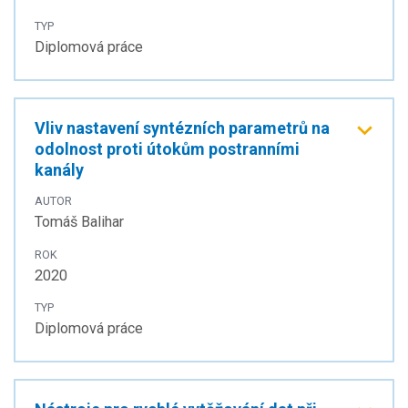
TYP
Diplomová práce
Vliv nastavení syntézních parametrů na
odolnost proti útokům postranními
kanály
AUTOR
Tomáš Balihar
ROK
2020
TYP
Diplomová práce