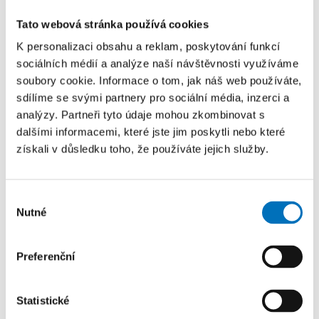
Tato webová stránka používá cookies
Schválení členů Komise pro
8.
vyhodnocování kvality vzdělávání
K personalizaci obsahu a reklam, poskytování funkcí
AS FIT
sociálních médií a analýze naší návštěvnosti využíváme
soubory cookie. Informace o tom, jak náš web používáte,
sdílíme se svými partnery pro sociální média, inzerci a
analýzy. Partneři tyto údaje mohou zkombinovat s
Změna programu zasedání
9.
dalšími informacemi, které jste jim poskytli nebo které
získali v důsledku toho, že používáte jejich služby.
Různé
10.
Výběr
Nutné
souhlasu
Dokumenty ke stažení
Preferenční
Zápis z 12. zasedání Akademického senátu
Statistické
FIT konaného dne 4. 5. 2023
(PDF, 195,38 KB)