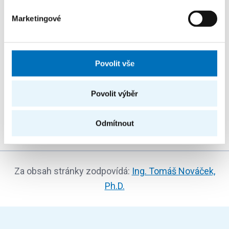
Marketingové
Související témata
Povolit vše
Zápis z 11. zasedání Akademického senátu konaného
dne 31. 3. 2023
Povolit výběr
Komise Akademického senátu FIT
Odmítnout
Za obsah stránky zodpovídá:
Ing. Tomáš Nováček,
Ph.D.